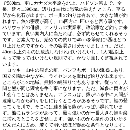
で580km。更にカナダ大平原を北上、ハドソン湾まで、全
長、延々1,390km。辺りは古代に恐竜の栄えたところ、至る
所から化石が出ます。ボー川の釣りは有名で、大きな鱒が釣
れます。魚の密度が高く、1m四方に1匹いると言う事です。
ハリウッドの俳優、アメリカの実業家、政治家など釣りに来
ています。良い案内人に当たれば、必ず釣らせてくれるそう
です。ど素人でも、始めての釣りで40cmを筆頭に5匹ほどつ
り上げたのですから、その容易さは分かりましょう。だだ、
40cm以上のものは放流しなければいけないし、1人3匹以上
もって帰ってはいけない規則です。かなり厳しく監視されて
います。
ロッキー山中の観光の町、バンフもボー川の流域にあり、
国立公園の中ながら、ライセンスを取れば釣りが出来ます。
ところがこの地域、熊殿の縄張りでもあります。従って、人
間と熊が同じ獲物を争う事になります。ただ、滅多に両者が
出会うことはありません。アラスカは、熊がいる中に人間が
遠慮しながら釣りをしに行くところがあるそうです。鮭の登
ってくる川で、そこには鮭を捕る熊がいっぱい群れていま
す。熊にもランクがあって、最も強いのが一番大きな鮭を楽
に捕れるところを占領します。強いものから条件の良い所を
だんだんに占め、若くて弱い奴ほど惨めな条件となります。