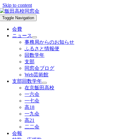
Skip to content
Toggle Navigation
会費
ニュース
事務局からのお知らせ
ふるさと情報便
回数学年
支部
同窓会ブログ
Web芸術館
支部回数学年
在京飯田高校
一六会
一七会
高18
一九会
高21
二二会
会報