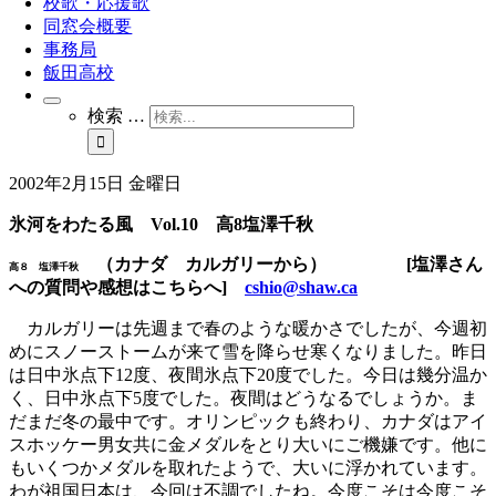
校歌・応援歌
同窓会概要
事務局
飯田高校
検索 …
2002年2月15日 金曜日
氷河をわたる風 Vol.10 高8塩澤千秋
（カナダ カルガリーから） [塩澤さん
高８ 塩澤千秋
への質問や感想はこちらへ]
cshio@shaw.ca
カルガリーは先週まで春のような暖かさでしたが、今週初
めにスノーストームが来て雪を降らせ寒くなりました。昨日
は日中氷点下12度、夜間氷点下20度でした。今日は幾分温か
く、日中氷点下5度でした。夜間はどうなるでしょうか。ま
だまだ冬の最中です。オリンピックも終わり、カナダはアイ
スホッケー男女共に金メダルをとり大いにご機嫌です。他に
もいくつかメダルを取れたようで、大いに浮かれています。
わが祖国日本は、今回は不調でしたね。今度こそは今度こそ