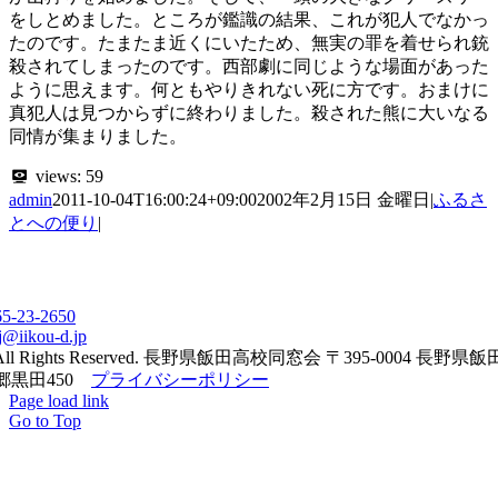
をしとめました。ところが鑑識の結果、これが犯人でなかっ
たのです。たまたま近くにいたため、無実の罪を着せられ銃
殺されてしまったのです。西部劇に同じような場面があった
ように思えます。何ともやりきれない死に方です。おまけに
真犯人は見つからずに終わりました。殺された熊に大いなる
同情が集まりました。
views:
59
admin
2011-10-04T16:00:24+09:00
2002年2月15日 金曜日
|
ふるさ
とへの便り
|
65-23-2650
j@iikou-d.jp
All Rights Reserved. 長野県飯田高校同窓会 〒395-0004 長野県
郷黒田450
プライバシーポリシー
Page load link
Go to Top