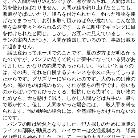
そこへ人間が割り込むのですが、熊が優先され、人間は常に
気を使わねばなりません。人間が鮭を釣り上げたとしても、
熊殿がそばにいたり、後ろを付けられたら、釣った獲物を捧
げたてまつって、お引き取り頂かねば命が危ない。こんな強
奪を白昼堂々とやられるのです。まさに町中でギャングに目
を付けられたと同じ。しかし、お互いに見えているし、ベテ
ランの案内人がつき、人間が遠慮しているので、事故は滅多
に起きません。
話は変わってボー川でのことです。夏の夕方まだ明るかっ
たのですが、バンフの近くで釣りに夢中になっている男があ
りました。かなりの釣果であったらしい。‘らしい’と言うの
は、その男、それを自慢するチャンスを永久に失ってしっま
たからです。グリズリーにやられたのです。人のものは俺の
もの、俺のものは俺のもの。それが彼らの哲学です。弱いも
のからはいつでもひったくる。抵抗したら力ずく。食い物の
ためなら、命を懸けて戦う。しかし人間などは片手の一殴り
で形が付く。但し、人間をやった場合には、 殺人罪を科せ
られます。他の動物の場合には、全然罪科をかけられないの
にです。
バンフの町は騒然となりました。犯人探しのために軍隊の
ライフル部隊が動員され、ハイウエーは交通規制され、隊員
が山狩りを始めました。そして、一頭の大きなグリーズリー