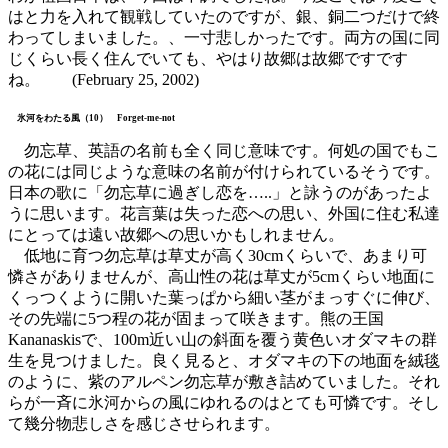
はと力を入れて観戦していたのですが、銀、銅二つだけで終
わってしまいました。、一寸悲しかったです。両方の国に同
じくらい長く住んでいても、やはり故郷は故郷ですです
ね。 (February 25, 2002)
氷河をわたる風（10） Forget-me-not
勿忘草、英語の名前も全く同じ意味です。何処の国でもこ
の花には同じような意味の名前が付けられているそうです。
日本の歌に「勿忘草に過ぎし恋を…..」と詠うのがあったよ
うに思います。花言葉は失った恋への思い、外国に住む私達
にとっては遠い故郷への思いかもしれません。
低地に育つ勿忘草は草丈が高く30cmくらいで、あまり可
憐さがありませんが、高山性の花は草丈が5cmくらい地面に
くっつくように開いた葉っぱから細い茎がまっすぐに伸び、
その先端に5つ程の花が固まって咲きます。熊の王国
Kananaskisで、100m近い山の斜面を覆う黄色いオダマキの群
生を見つけました。良く見ると、オダマキの下の地面を絨毯
のように、紫のアルペン勿忘草が敷き詰めていました。それ
らが一斉に氷河からの風にゆれるのはとても可憐です。そし
て幾分物悲しさを感じさせられます。