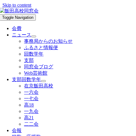
Skip to content
Toggle Navigation
会費
ニュース
事務局からのお知らせ
ふるさと情報便
回数学年
支部
同窓会ブログ
Web芸術館
支部回数学年
在京飯田高校
一六会
一七会
高18
一九会
高21
二二会
会報