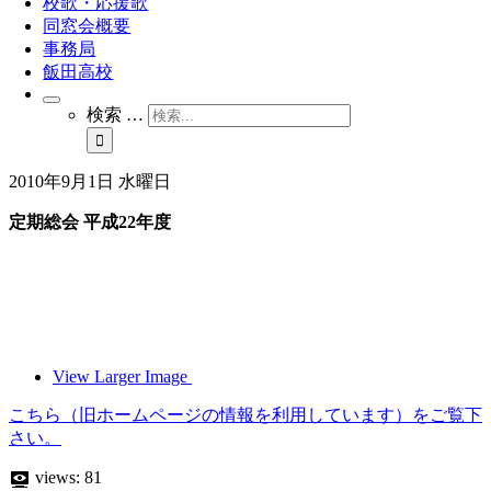
校歌・応援歌
同窓会概要
事務局
飯田高校
検索 …
2010年9月1日 水曜日
定期総会 平成22年度
View Larger Image
こちら（旧ホームページの情報を利用しています）をご覧下
さい。
views:
81