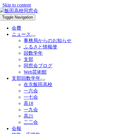
Skip to content
Toggle Navigation
会費
ニュース
事務局からのお知らせ
ふるさと情報便
回数学年
支部
同窓会ブログ
Web芸術館
支部回数学年
在京飯田高校
一六会
一七会
高18
一九会
高21
二二会
会報