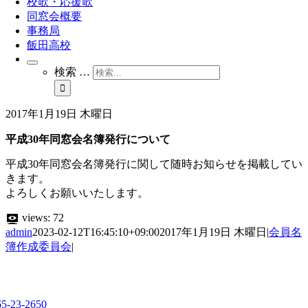
校歌・応援歌
同窓会概要
事務局
飯田高校
検索 …
2017年1月19日 木曜日
平成30年同窓会名簿発行について
平成30年同窓会名簿発行に関して随時お知らせを掲載してい
きます。
よろしくお願いいたします。
views:
72
admin
2023-02-12T16:45:10+09:00
2017年1月19日 木曜日
|
会員名
簿作成委員会
|
65-23-2650