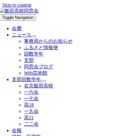
Skip to content
Toggle Navigation
会費
ニュース
事務局からのお知らせ
ふるさと情報便
回数学年
支部
同窓会ブログ
Web芸術館
支部回数学年
在京飯田高校
一六会
一七会
高18
一九会
高21
二二会
会報