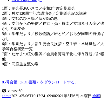
1面：副会長あいさつ／令和3年度定期総会
2面：独立120周年記念講演会／定期総会記念講演
3面：交歓のひろ場／我が師の恩
4面：支部からの発信／在京・鼎・橋南／支部巡り人⑨／懐
かしの郷友会
5面：学年だより／校歌物語／班と私／おらが同期の自慢ば
なし
6面：学園だより／新生徒会長挨拶・空手班・卓球班他／大
学等合格者数一覧
7面：たかまつ桜の復興／会員名簿電子化に伴う課題／訃報
他
8面：同窓生交流の場
85号会報（PDF書類）をダウンロードする。
views:
60
admin
2021-05-06T10:17:24+09:00
2021年5月6日 木曜日
|
会報
|