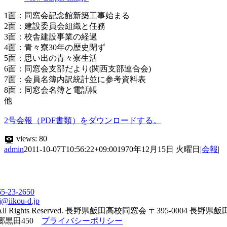
1面：同窓会記念館新築工事始まる
2面：建設委員会組織と任務
3面：校舎建設事業の経過
4面：青々寮30年の歴史閉ず
5面：思い出の青々寮生活
6面：同窓会支部だより(関西支部連合会)
7面：会員名簿内訳統計並に参考資料表
8面：同窓会名簿と電話帳
他
2号会報（PDF書類）をダウンロードする。
views:
80
admin
2011-10-07T10:56:22+09:00
1970年12月15日 火曜日
|
会報
|
65-23-2650
j@iikou-d.jp
All Rights Reserved. 長野県飯田高校同窓会 〒395-0004 長野県
郷黒田450
プライバシーポリシー