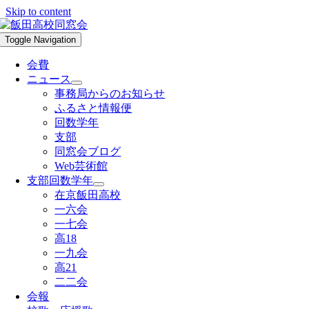
Skip to content
Toggle Navigation
会費
ニュース
事務局からのお知らせ
ふるさと情報便
回数学年
支部
同窓会ブログ
Web芸術館
支部回数学年
在京飯田高校
一六会
一七会
高18
一九会
高21
二二会
会報