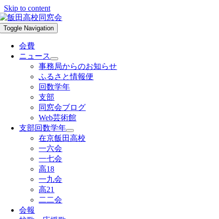
Skip to content
Toggle Navigation
会費
ニュース
事務局からのお知らせ
ふるさと情報便
回数学年
支部
同窓会ブログ
Web芸術館
支部回数学年
在京飯田高校
一六会
一七会
高18
一九会
高21
二二会
会報