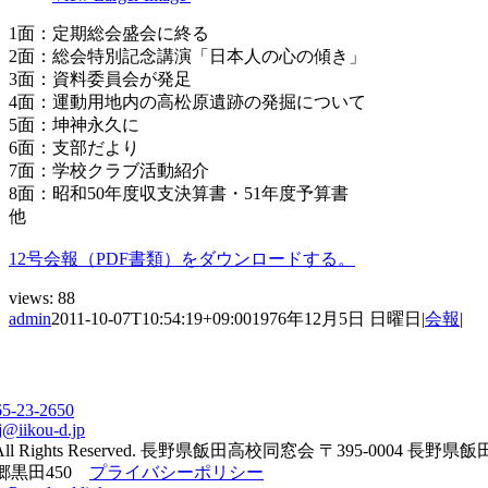
1面：定期総会盛会に終る
2面：総会特別記念講演「日本人の心の傾き」
3面：資料委員会が発足
4面：運動用地内の高松原遺跡の発掘について
5面：坤神永久に
6面：支部だより
7面：学校クラブ活動紹介
8面：昭和50年度収支決算書・51年度予算書
他
12号会報（PDF書類）をダウンロードする。
views:
88
admin
2011-10-07T10:54:19+09:00
1976年12月5日 日曜日
|
会報
|
65-23-2650
j@iikou-d.jp
All Rights Reserved. 長野県飯田高校同窓会 〒395-0004 長野県
郷黒田450
プライバシーポリシー