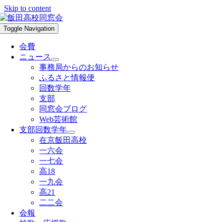
Skip to content
Toggle Navigation
会費
ニュース
事務局からのお知らせ
ふるさと情報便
回数学年
支部
同窓会ブログ
Web芸術館
支部回数学年
在京飯田高校
一六会
一七会
高18
一九会
高21
二二会
会報