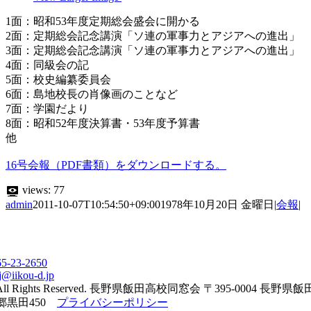
1面：昭和53年度定期総会盛会に開かる
2面：定期総会記念講演「ソ連の軍事力とアジアへの進出」
3面：定期総会記念講演「ソ連の軍事力とアジアへの進出」
4面：同級会の記
5面：校史編纂委員会
6面：島地校長の肖像画のことなど
7面：学園だより
8面：昭和52年度決算書・53年度予算書
他
16号会報（PDF書類）をダウンロードする。
views:
77
admin
2011-10-07T10:54:50+09:00
1978年10月20日 金曜日
|
会報
|
65-23-2650
j@iikou-d.jp
All Rights Reserved. 長野県飯田高校同窓会 〒395-0004 長野県
郷黒田450
プライバシーポリシー