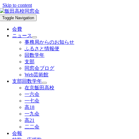
Skip to content
Toggle Navigation
会費
ニュース
事務局からのお知らせ
ふるさと情報便
回数学年
支部
同窓会ブログ
Web芸術館
支部回数学年
在京飯田高校
一六会
一七会
高18
一九会
高21
二二会
会報