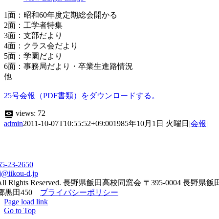
1面：昭和60年度定期総会開かる
2面：工学者特集
3面：支部だより
4面：クラス会だより
5面：学園だより
6面：事務局だより・卒業生進路情況
他
25号会報（PDF書類）をダウンロードする。
views:
72
admin
2011-10-07T10:55:52+09:00
1985年10月1日 火曜日
|
会報
|
65-23-2650
j@iikou-d.jp
All Rights Reserved. 長野県飯田高校同窓会 〒395-0004 長野県
郷黒田450
プライバシーポリシー
Page load link
Go to Top