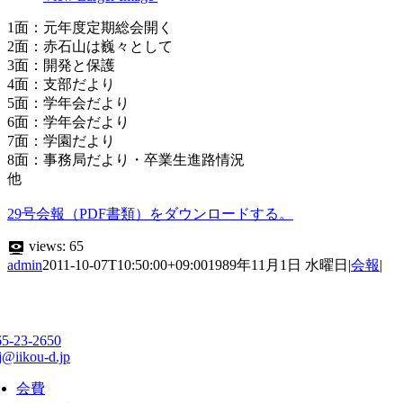
1面：元年度定期総会開く
2面：赤石山は巍々として
3面：開発と保護
4面：支部だより
5面：学年会だより
6面：学年会だより
7面：学園だより
8面：事務局だより・卒業生進路情況
他
29号会報（PDF書類）をダウンロードする。
views:
65
admin
2011-10-07T10:50:00+09:00
1989年11月1日 水曜日
|
会報
|
65-23-2650
j@iikou-d.jp
会費