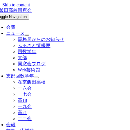
Skip to content
oggle Navigation
会費
ニュース
事務局からのお知らせ
ふるさと情報便
回数学年
支部
同窓会ブログ
Web芸術館
支部回数学年
在京飯田高校
一六会
一七会
高18
一九会
高21
二二会
会報