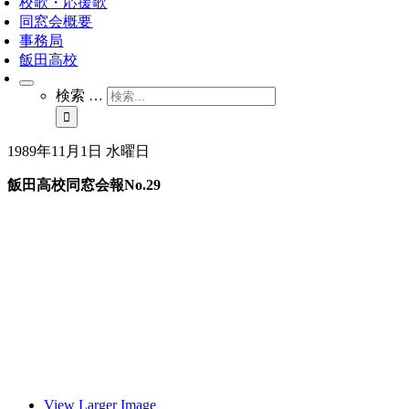
校歌・応援歌
同窓会概要
事務局
飯田高校
検索 …
1989年11月1日 水曜日
飯田高校同窓会報No.29
View Larger Image