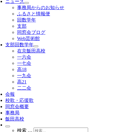
ニュース
事務局からのお知らせ
ふるさと情報便
回数学年
支部
同窓会ブログ
Web芸術館
支部回数学年
在京飯田高校
一六会
一七会
高18
一九会
高21
二二会
会報
校歌・応援歌
同窓会概要
事務局
飯田高校
検索 …