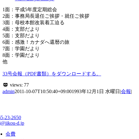
1面：平成5年度定期総会
2面：事務局長退任ご挨拶・就任ご挨拶
3面：母校本館改装着工迫る
4面：支部だより
5面：支部だより
6面：感激！カナダへ還暦の旅
7面：学園だより
8面：学園だより
他
33号会報（PDF書類）をダウンロードする。
views:
77
admin
2011-10-07T10:50:40+09:00
1993年12月1日 水曜日
|
会報
|
65-23-2650
j@iikou-d.jp
会費