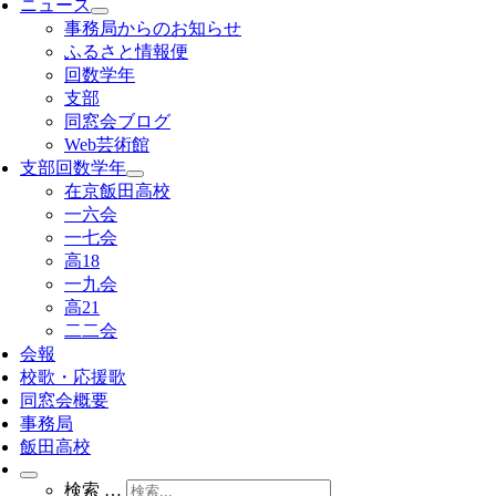
ニュース
事務局からのお知らせ
ふるさと情報便
回数学年
支部
同窓会ブログ
Web芸術館
支部回数学年
在京飯田高校
一六会
一七会
高18
一九会
高21
二二会
会報
校歌・応援歌
同窓会概要
事務局
飯田高校
検索 …