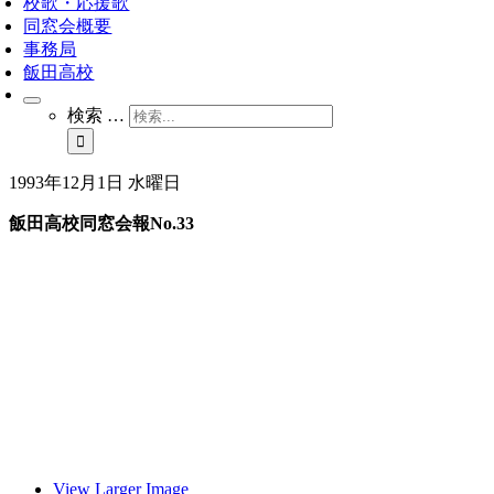
校歌・応援歌
同窓会概要
事務局
飯田高校
検索 …
1993年12月1日 水曜日
飯田高校同窓会報No.33
View Larger Image