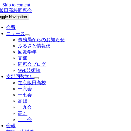
Skip to content
oggle Navigation
会費
ニュース
事務局からのお知らせ
ふるさと情報便
回数学年
支部
同窓会ブログ
Web芸術館
支部回数学年
在京飯田高校
一六会
一七会
高18
一九会
高21
二二会
会報