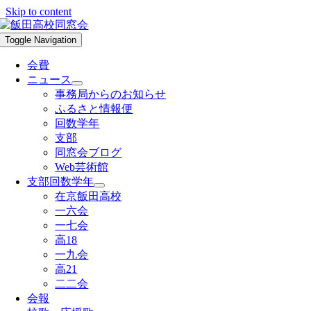
Skip to content
Toggle Navigation
会費
ニュース
事務局からのお知らせ
ふるさと情報便
回数学年
支部
同窓会ブログ
Web芸術館
支部回数学年
在京飯田高校
一六会
一七会
高18
一九会
高21
二二会
会報