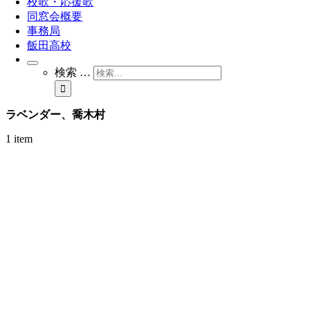
校歌・応援歌
同窓会概要
事務局
飯田高校
検索 …
ラベンダー、喬木村
1 item