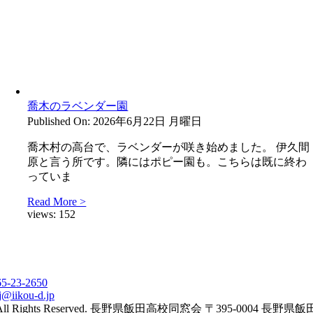
喬木のラベンダー園
Published On: 2026年6月22日 月曜日
喬木村の高台で、ラベンダーが咲き始めました。 伊久間
原と言う所です。隣にはポピー園も。こちらは既に終わ
っていま
Read More >
views:
152
65-23-2650
j@iikou-d.jp
All Rights Reserved. 長野県飯田高校同窓会 〒395-0004 長野県