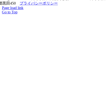
郷黒田450
プライバシーポリシー
Page load link
Go to Top