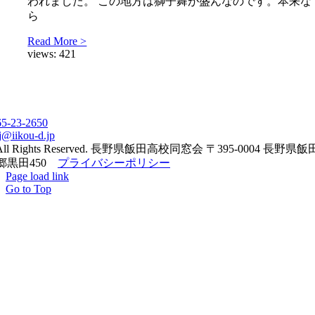
われました。 この地方は獅子舞が盛んなのです。本来な
ら
Read More >
views:
421
65-23-2650
j@iikou-d.jp
All Rights Reserved. 長野県飯田高校同窓会 〒395-0004 長野県
郷黒田450
プライバシーポリシー
Page load link
Go to Top