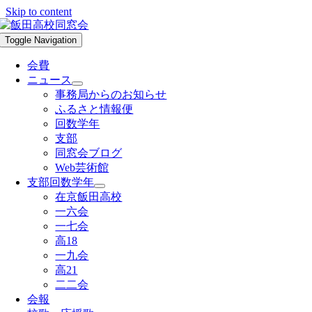
Skip to content
Toggle Navigation
会費
ニュース
事務局からのお知らせ
ふるさと情報便
回数学年
支部
同窓会ブログ
Web芸術館
支部回数学年
在京飯田高校
一六会
一七会
高18
一九会
高21
二二会
会報