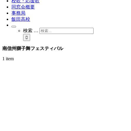
校歌・応援歌
同窓会概要
事務局
飯田高校
検索 …
南信州獅子舞フェスティバル
1 item