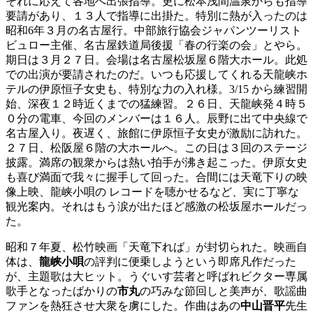
それに応えて各地へ出張指導。更に松本浅間温泉からも指導
要請があり、１３人で指導に出掛た。特別に熱が入ったのは
昭和6年３月の名古屋行。中部旅行協会ジャパンツーリスト
ビュロー主催、名古屋鉄道局後援「春の行楽の会」とやら。
期日は３月２７日。会場は名古屋松坂屋６階大ホール。此処
での出演が要請されたのだ。いつも応援してくれる天龍峡ホ
テルの伊原恒子女史も、特別な力の入れ様。3/15 から練習開
始、深夜１２時近くまでの猛練習。２６日、天龍峡発４時５
０分の電車、今回のメンバーは１６人。辰野に出て中央線で
名古屋入り。夜遅く、旅館に伊原恒子女史が激励に訪れた。
２７日、松阪屋６階の大ホールへ。この日は３回のステージ
披露。満席の観衆からは熱い拍手が沸き起こった。伊原女史
も喜び満面で我々に握手して回った。合間には天竜下りの映
像上映、龍峡小唄の レコードを聴かせるなど、実に丁寧な
観光案内。それはもう涙が出たほど感激の松坂屋ホールだっ
た。
昭和７年夏、松竹映画「天竜下れば」が封切られた。映画自
体は、
龍峡小唄
の評判に便乗しようという即席凡作だった
が、主題歌は大ヒット。うぐいす芸者と呼ばれビクター専属
歌手となったばかりの
市丸
の巧みな節回しと美声が、歌謡曲
ファンを熱狂させ大衆を虜にした。作曲はあの
中山晋平
先生