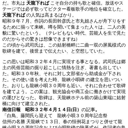
だ。市丸は
天龍下れば
こそ自分の持ち歌と確信。放送やス
テージでは必ず歌ってビクター看板歌手の地位を確立した。
天龍下れば
の人気は高まるばかり。
昭和９年７月、作詞の長田幹彦氏と市丸姐さんが舟下りをす
るために揃って来峡。噂を聞いて集まった人々は、二人の美
貌に驚いたという。（テレビもない時代、芸能人を生で見た
のだからその驚きは想像できますね）
この頃から武司氏は、この姑射橋畔に二曲一双の屏風様式の
歌碑を建て、後世まで伝えたい、と空想していた。
この思いは昭和３２年４月に実現する事となる。武司氏は郷
土の民俗芸能の掘り起こしに情熱を注ぎ、著書も出してい
た。昭和３０年秋、それに対し文部省から助成金が下され
た。その使い道を考えた時、龍峡小唄碑 の建立を思いつい
た。おりしも龍峡小唄３０周年も近い。それに合わせて歌碑
を建てよう。この案は、観光協会や商工会に働きかけて実現
の運びとなった。歌碑は、天龍峡ホテル前の築山東端に姑射
橋に向けて建立された。
南信日報 昭和３２年４月１４日(日）
の記事
。
「白鳥、藤間氏ら迎えて 龍峡小唄３０周年記念祭
信州の名勝 天龍峡で１３日、春の恒例花まつりと併せて龍
峡小唄３０周年記念および小唄歌碑の除幕式が、作詞者白鳥