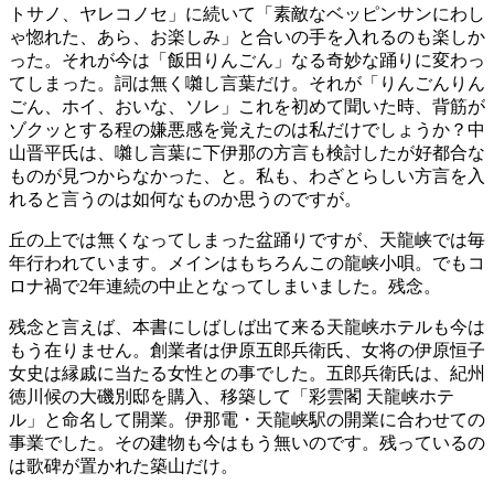
トサノ、ヤレコノセ」に続いて「素敵なベッピンサンにわし
ゃ惚れた、あら、お楽しみ」と合いの手を入れるのも楽しか
った。それが今は「飯田りんごん」なる奇妙な踊りに変わっ
てしまった。詞は無く囃し言葉だけ。それが「りんごんりん
ごん、ホイ、おいな、ソレ」これを初めて聞いた時、背筋が
ゾクッとする程の嫌悪感を覚えたのは私だけでしょうか？中
山晋平氏は、囃し言葉に下伊那の方言も検討したが好都合な
ものが見つからなかった、と。私も、わざとらしい方言を入
れると言うのは如何なものか思うのですが。
丘の上では無くなってしまった盆踊りですが、天龍峡では毎
年行われています。メインはもちろんこの龍峡小唄。でもコ
ロナ禍で2年連続の中止となってしまいました。残念。
残念と言えば、本書にしばしば出て来る天龍峡ホテルも今は
もう在りません。創業者は伊原五郎兵衛氏、女将の伊原恒子
女史は縁戚に当たる女性との事でした。五郎兵衛氏は、紀州
徳川候の大磯別邸を購入、移築して「彩雲閣 天龍峡ホテ
ル」と命名して開業。伊那電・天龍峡駅の開業に合わせての
事業でした。その建物も今はもう無いのです。残っているの
は歌碑が置かれた築山だけ。