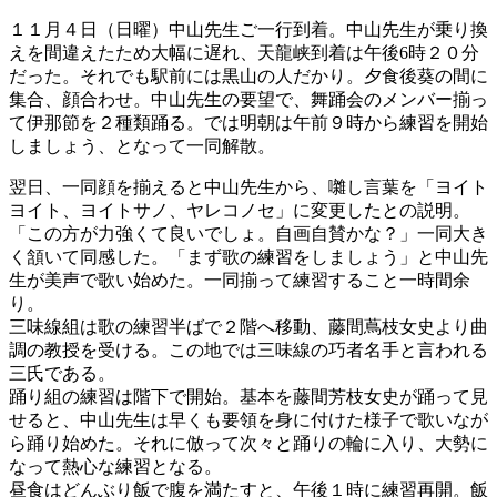
１１月４日（日曜）中山先生ご一行到着。中山先生が乗り換
えを間違えたため大幅に遅れ、天龍峡到着は午後6時２０分
だった。それでも駅前には黒山の人だかり。夕食後葵の間に
集合、顔合わせ。中山先生の要望で、舞踊会のメンバー揃っ
て伊那節を２種類踊る。では明朝は午前９時から練習を開始
しましょう、となって一同解散。
翌日、一同顔を揃えると中山先生から、囃し言葉を「ヨイト
ヨイト、ヨイトサノ、ヤレコノセ」に変更したとの説明。
「この方が力強くて良いでしょ。自画自賛かな？」一同大き
く頷いて同感した。「まず歌の練習をしましょう」と中山先
生が美声で歌い始めた。一同揃って練習すること一時間余
り。
三味線組は歌の練習半ばで２階へ移動、藤間蔦枝女史より曲
調の教授を受ける。この地では三味線の巧者名手と言われる
三氏である。
踊り組の練習は階下で開始。基本を藤間芳枝女史が踊って見
せると、中山先生は早くも要領を身に付けた様子で歌いなが
ら踊り始めた。それに倣って次々と踊りの輪に入り、大勢に
なって熱心な練習となる。
昼食はどんぶり飯で腹を満たすと、午後１時に練習再開。飯