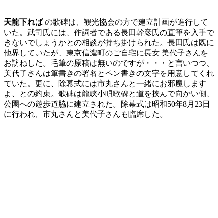
天龍下れば
の歌碑は、観光協会の方で建立計画が進行して
いた。武司氏には、作詞者である長田幹彦氏の直筆を入手で
きないでしょうかとの相談が持ち掛けられた。長田氏は既に
他界していたが、東京信濃町のご自宅に長女 美代子さんを
お訪ねした。毛筆の原稿は無いのですが・・・と言いつつ、
美代子さんは筆書きの署名とペン書きの文字を用意してくれ
ていた。更に、除幕式には市丸さんと一緒にお邪魔します
よ、との約束。歌碑は龍峡小唄歌碑と道を挟んで向かい側、
公園への遊歩道脇に建立された。除幕式は昭和50年8月23日
に行われ、市丸さんと美代子さんも臨席した。