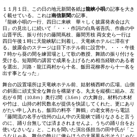
１１月１日、この日の地元新聞各紙は
龍峡小唄
の記事を大き
く載せている。これは
南信新聞
の記事。
『龍峡小唄の一行、四日に来峡 華々しく披露発表会は六
日』の見出しに続いて「・・・作詞の白鳥省吾氏、作曲の中
山晋平氏、振り付けの藤間蔦枝、藤間芳枝 両女史ら一行は
四日午後１時に天龍峡駅に到着し、天竜峡ホテルに滞在す
る。披露会のステージは目下ホテル前に設営中。・・・午後
７時から葵の間を練習場として歌の教授、舞踏の振り付けを
受ける。短期間の講習で成果を上げるため相当経験のある者
を選出。川路・龍江両村から十名、飯田花柳界から十一名を
出す事となった」
舞台の設置場所は天竜峡ホテル前、姑射橋西畔の広場。山側
の斜面に頑丈安全な舞台を構築する。丸太を縦横に組み、左
右が６間（10.8ｍ）奥行2間（3.6ｍ）の大舞台。材料の木材
や竹は、山持の村民数名が提供を快諾してくれた。更にあり
がたい申し入れも。飯田の料亭「舞鶴」の老女将から電話
『藤間流の名手が信州の山ん中の天龍峡で踊りなさると言う
のに、踊り台無しでは済まされませんよ。うちの踊り台をお
使いなさいな』と。これを聞いた演出係担当の田中氏が「こ
うなりゃあ、舞台の飾りに俺らほうの大屏風を出そうじゃな