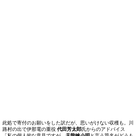
此処で寄付のお願いをした訳だが、思いがけない収穫も。川
路村の出で伊那電の重役
代田芳太郎
氏からのアドバイス
「私の個人的な意見ですが、
天龍峡小唄
と言う題名がどうも