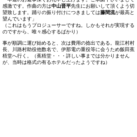
感激です。作曲の方は
中山晋平
先生にお願いして頂くよう切
望致します。踊りの振り付けにつきましては
藤間流
が最高と
望んでいます」
（これはもうプロジューサーですね。しかもそれが実現する
のですから、唯々感心するばかり）
事が順調に運び始めると、次は費用の捻出である。龍江村村
長、川路村助役他数名で、伊那電の重役等に会うため飯田蕉
梧堂へ行く。（蕉梧堂・・・詳しい事までは分かりません
が、当時は格式の有るホテルだったようですね）