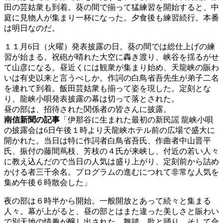
田の芸姑衆も到着。葵の間で揃って猛練習を開始すると、中
庭に見物人が集まり一杯になった。夕食後も練習続行。本番
は明日なのだ。
１１月6日（火曜）発表披露の日。葵の間では総仕上げの練
習が始まる。祝砲が晴れた大空に轟き渡り、峡谷を揺るがせ
て山彦になる。昼近くには観衆が集まり始め、天龍峡の賑わ
いは有史以来と言うべしか。作詞の白鳥省吾先生が弟子二名
を連れて到着。飯田芸姑衆も揃って姿を現した。定刻とな
り、龍峡小唄発表披露の幕は切って落とされた。
昼の部は、招待された関係者の皆さんに披露。
南信新聞の記事
「伊那谷に生まれた最初の新民謡 龍峡小唄
の披露会は6日午後１時より天龍峡ホテル前の広場で盛大に
開かれた。当日は特に作詞者白鳥省吾氏、作曲者中山晋平
氏、振付の藤間蔦枝、芳枝の４氏が来峡し、付近の若い人々
に教え込んだので当日の人気は盛り上がり、定刻前から詰め
かける者三千余名。プログラムの進むにつれて非常な人気を
集め午後６時散会した」
夜の部は６時半から開始。一般開放とあって続々と集まる
人々。幕が上がると、昼の部とはまた違った美しさと賑わい
で別天地の情趣が醸し出された。舞踏、歌と踊り、そして合