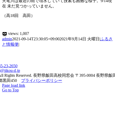
天竜川は最近の雨で増水していて捜索も困難な様子。9/14現
在 未だ見つかっていません。
（高18回 高田）
views:
1,007
admin
2021-09-14T23:30:05+09:00
2021年9月14日 火曜日
|
ふるさ
と情報便
|
65-23-2650
j@iikou-d.jp
All Rights Reserved. 長野県飯田高校同窓会 〒395-0004 長野県
郷黒田450
プライバシーポリシー
Page load link
Go to Top