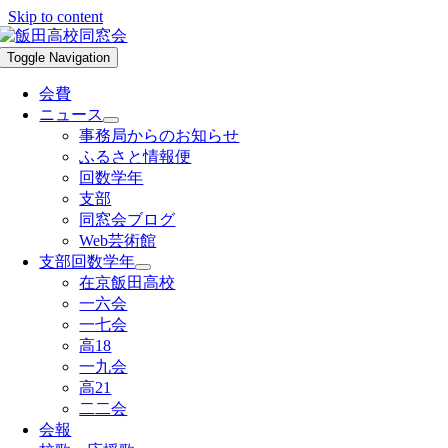
Skip to content
Toggle Navigation
会費
ニュース
事務局からのお知らせ
ふるさと情報便
回数学年
支部
同窓会ブログ
Web芸術館
支部回数学年
在京飯田高校
一六会
一七会
高18
一九会
高21
二二会
会報