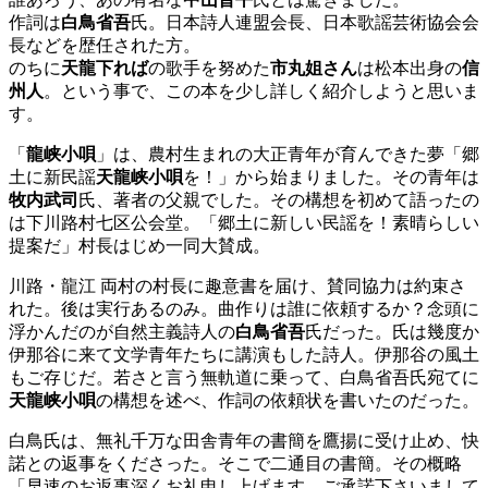
作詞は
白鳥省吾
氏。日本詩人連盟会長、日本歌謡芸術協会会
長などを歴任された方。
のちに
天龍下れば
の歌手を努めた
市丸姐さん
は松本出身の
信
州人
。という事で、この本を少し詳しく紹介しようと思いま
す。
「
龍峡小唄
」は、農村生まれの大正青年が育んできた夢「郷
土に新民謡
天龍峡小唄
を！」から始まりました。その青年は
牧内武司
氏、著者の父親でした。その構想を初めて語ったの
は下川路村七区公会堂。「郷土に新しい民謡を！素晴らしい
提案だ」村長はじめ一同大賛成。
川路・龍江 両村の村長に趣意書を届け、賛同協力は約束さ
れた。後は実行あるのみ。曲作りは誰に依頼するか？念頭に
浮かんだのが自然主義詩人の
白鳥省吾
氏だった。氏は幾度か
伊那谷に来て文学青年たちに講演もした詩人。伊那谷の風土
もご存じだ。若さと言う無軌道に乗って、白鳥省吾氏宛てに
天龍峡小唄
の構想を述べ、作詞の依頼状を書いたのだった。
白鳥氏は、無礼千万な田舎青年の書簡を鷹揚に受け止め、快
諾との返事をくださった。そこで二通目の書簡。その概略
「早速のお返事深くお礼申し上げます。ご承諾下さいまして