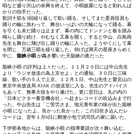
唱など盛り沢山の余興を終えて、小唄披露になると割れんば
かりの拍手だった。
歌詞十節を3回繰り返して歌い踊る。そしてまた委員役員も
踊りの輪に加わって、舞台いっぱいの大輪になって踊る。幕
を引くも未だ踊りは止まず、幕の内にてドンドンと板を踏み
鳴らし踊り続け、やむなく又幕を開く。すると中山、白鳥両
先生も舞台に飛び出し踊りの輪に入った。ようやくにして幕
を閉じ、万歳三唱を繰り返した。仰げば満天の星座きらめく
中に、
龍峡小唄
が轟き響いた天龍峡の夜だった
龍峡小唄 の評判は上々だった。１１月２０日には中山先生
より「ラジオ放送の為上京せよ」との通知。３０日に三味
線、歌い手の５人で上京。１２月１日、中山先生と愛宕山の
東京中央放送局 JOAK の放送室に入る。先生のアドバイス
もあって、無事大役をやり遂げた。更に翌日は、丸の内の
「日本ビクター蓄音機会社」へ赴きレコードの吹込みまで行
った。中山先生は「ご苦労さま。地元青年衆の味が出た龍峡
小唄 になったよ。良かった良かった」この日吹き込んだレ
コードは、翌年１月6日に郵便小包で武司氏の家に届いた。
下伊那各地からは、龍峡小唄 の指導要請が次々舞い込む。