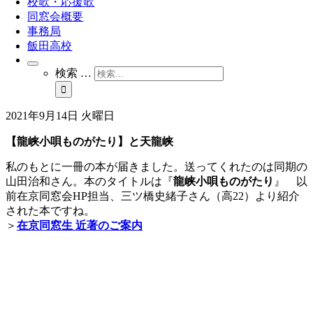
校歌・応援歌
同窓会概要
事務局
飯田高校
検索 …
2021年9月14日 火曜日
【龍峡小唄ものがたり】と天龍峡
私のもとに一冊の本が届きました。送ってくれたのは同期の
山田治和さん。本のタイトルは『
龍峡小唄ものがたり
』 以
前在京同窓会HP担当、三ツ橋史緒子さん（高22）より紹介
された本ですね。
＞
在京同窓生 近著のご案内