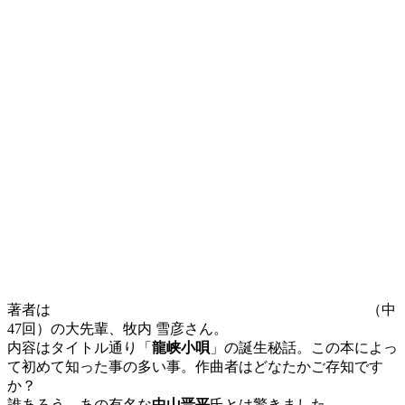
著者は
（中
47
回）の大先輩、牧内 雪彦さん。
内容はタイトル通り「
龍峡小唄
」の誕生秘話。この本によっ
て初めて知った事の多い事。作曲者はどなたかご存知です
か？
誰あろう、あの有名な
中山晋平
氏とは驚きました。