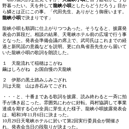
野暮ったい。天を外して
龍峡小唄
としたらどうだろう
」
目か
ら鱗とは正にこの事。「代田先生、ありがとう御座います。
龍峡小唄
で決まりです」
龍峡小唄も順調に仕上がりつつあった。そうなると、披露発
表会の算段だ。相談の結果、天竜峡ホテル前の広場で行う事
となった。発表会準備会議の席上で、武司氏はこれまでの経
過と新民謡の意義などを説明。更に白鳥省吾先生から届いて
いた龍峡小唄の歌詞を朗読した。
１ 天龍流れて稲穂はこがね
繭はしろがね お国自慢の天龍峡
２ 伊那の黒土踏みふみござれ
川は天龍 山は赤石みてござれ
・・・と、十番まである歌詞を披露、読み終わると一斉に拍
手が沸き起こった。雰囲気にわかに好転。両村協調して事業
達成を期する心が全員に芽生えた様子。龍峡小唄披露発表会
は、昭和3年11月6日に決まった。
10月29日天竜峡ホテルに於いて第2回実行委員会が開催さ
れ、発表会当日の段取りが決まった。