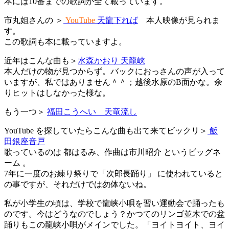
本には10番までの歌詞が全て載っています。
市丸姐さんの ＞
YouTube
天龍下れば
本人映像が見られま
す。
この歌詞も本に載っていますよ。
近年はこんな曲も＞
水森かおり 天龍峡
本人だけの物が見つからず。バックにおっさんの声が入って
いますが、私ではありません＾＾；越後水原のB面かな。余
りヒットはしなかった様な。
もう一つ＞
福田こうへい 天竜流し
YouTube を探していたらこんな曲も出て来てビックリ＞
飯
田銀座音戸
歌っているのは 都はるみ、作曲は市川昭介 というビッグネ
ーム 。
7年に一度のお練り祭りで「次郎長踊り」 に使われていると
の事ですが、それだけでは勿体ないね。
私が小学生の頃は、学校で龍峡小唄を習い運動会で踊ったも
のです。今はどうなのでしょう？かつてのリンゴ並木での盆
踊りもこの龍峡小唄がメインでした。「ヨイトヨイト、ヨイ