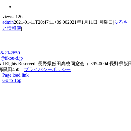
views:
126
admin
2021-01-11T20:47:11+09:00
2021年1月11日 月曜日
|
ふるさ
と情報便
|
65-23-2650
j@iikou-d.jp
All Rights Reserved. 長野県飯田高校同窓会 〒395-0004 長野県
郷黒田450
プライバシーポリシー
Page load link
Go to Top