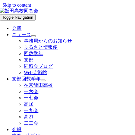
Skip to content
Toggle Navigation
会費
ニュース
事務局からのお知らせ
ふるさと情報便
回数学年
支部
同窓会ブログ
Web芸術館
支部回数学年
在京飯田高校
一六会
一七会
高18
一九会
高21
二二会
会報