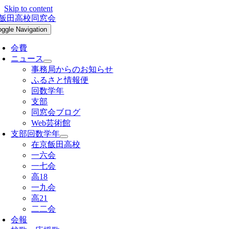
Skip to content
oggle Navigation
会費
ニュース
事務局からのお知らせ
ふるさと情報便
回数学年
支部
同窓会ブログ
Web芸術館
支部回数学年
在京飯田高校
一六会
一七会
高18
一九会
高21
二二会
会報