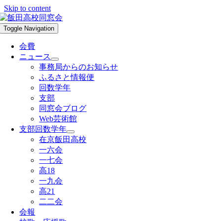
Skip to content
Toggle Navigation
会費
ニュース
事務局からのお知らせ
ふるさと情報便
回数学年
支部
同窓会ブログ
Web芸術館
支部回数学年
在京飯田高校
一六会
一七会
高18
一九会
高21
二二会
会報