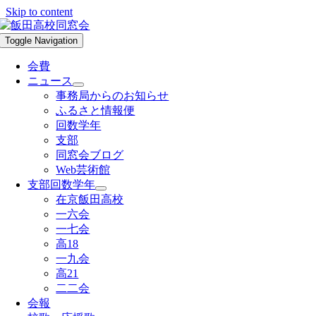
Skip to content
Toggle Navigation
会費
ニュース
事務局からのお知らせ
ふるさと情報便
回数学年
支部
同窓会ブログ
Web芸術館
支部回数学年
在京飯田高校
一六会
一七会
高18
一九会
高21
二二会
会報