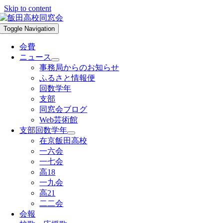
Skip to content
Toggle Navigation
会費
ニュース
事務局からのお知らせ
ふるさと情報便
回数学年
支部
同窓会ブログ
Web芸術館
支部回数学年
在京飯田高校
一六会
一七会
高18
一九会
高21
二二会
会報