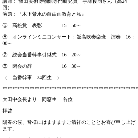
講師： 飯田美術博物館専門研究員 手塚俊尚さん（高24
回）
演題：『木下紫水の自由画教育と私』
⑤ 高松賞 表彰 15：50～
⑥ オンラインミニコンサート：飯高吹奏楽班 演奏 16：
00～
⑦ 総会当番幹事引継式 16：20～
⑧ 閉会の辞 16：30～
（ 当番幹事 24回生 ）
*******************************************************
大田中会長より 同窓生 各位
拝啓
陽春の候、皆様にはますますご清祥のこととお喜び申し上げ
ます。