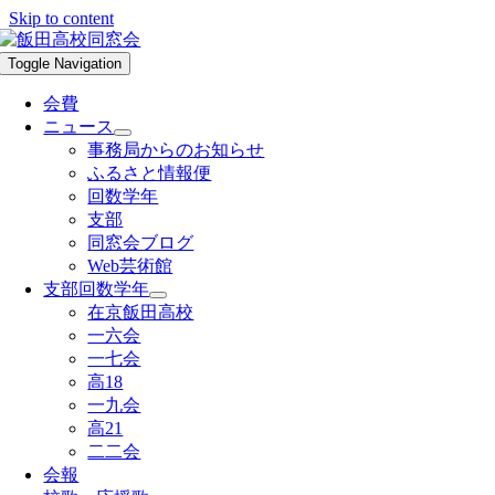
Skip to content
Toggle Navigation
会費
ニュース
事務局からのお知らせ
ふるさと情報便
回数学年
支部
同窓会ブログ
Web芸術館
支部回数学年
在京飯田高校
一六会
一七会
高18
一九会
高21
二二会
会報