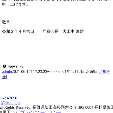
申し上げます。
敬具
令和３年４月吉日 同窓会長 大田中 峰雄
views:
70
admin
2021-06-14T17:23:23+09:00
2021年5月12日 水曜日
|
お知ら
せ
|
65-23-2650
j@iikou-d.jp
All Rights Reserved. 長野県飯田高校同窓会 〒395-0004 長野県
郷黒田450
プライバシーポリシー