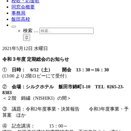
校歌・応援歌
同窓会概要
事務局
飯田高校
検索 …
2021年5月12日 水曜日
令和３年度 定期総会のお知らせ
①
日時： 6/12（土） 開会 13：30～16：30
(13:00 より2階ロビーにて受付）
②
会場：シルクホテル 飯田市錦町1-10 TEL 0265-23-
8383
＜２階 錦繍（NISHIKI）の間＞
③ 議題：令和2年度事業・決算報告 令和3年度事業・予
算案 ほか
④ 記念講演： 15：00～