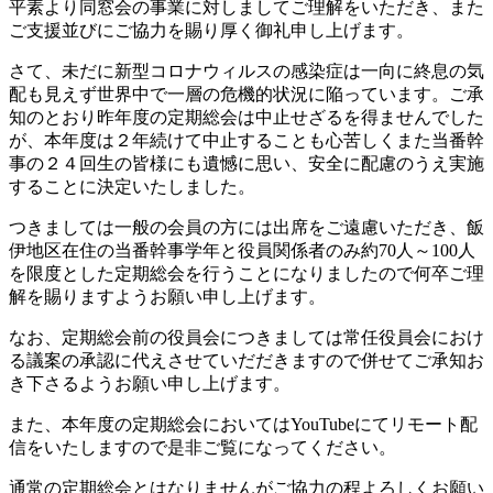
平素より同窓会の事業に対しましてご理解をいただき、また
ご支援並びにご協力を賜り厚く御礼申し上げます。
さて、未だに新型コロナウィルスの感染症は一向に終息の気
配も見えず世界中で一層の危機的状況に陥っています。ご承
知のとおり昨年度の定期総会は中止せざるを得ませんでした
が、本年度は２年続けて中止することも心苦しくまた当番幹
事の２４回生の皆様にも遺憾に思い、安全に配慮のうえ実施
することに決定いたしました。
つきましては一般の会員の方には出席をご遠慮いただき、飯
伊地区在住の当番幹事学年と役員関係者のみ約70人～100人
を限度とした定期総会を行うことになりましたので何卒ご理
解を賜りますようお願い申し上げます。
なお、定期総会前の役員会につきましては常任役員会におけ
る議案の承認に代えさせていだだきますので併せてご承知お
き下さるようお願い申し上げます。
また、本年度の定期総会においてはYouTubeにてリモート配
信をいたしますので是非ご覧になってください。
通常の定期総会とはなりませんがご協力の程よろしくお願い