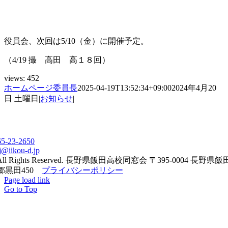
役員会、次回は5/10（金）に開催予定。
（4/19 撮 高田 高１８回）
views:
452
ホームページ委員長
2025-04-19T13:52:34+09:00
2024年4月20
日 土曜日
|
お知らせ
|
65-23-2650
j@iikou-d.jp
All Rights Reserved. 長野県飯田高校同窓会 〒395-0004 長野県
郷黒田450
プライバシーポリシー
Page load link
Go to Top