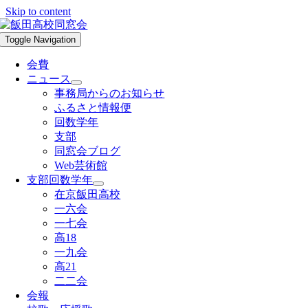
Skip to content
Toggle Navigation
会費
ニュース
事務局からのお知らせ
ふるさと情報便
回数学年
支部
同窓会ブログ
Web芸術館
支部回数学年
在京飯田高校
一六会
一七会
高18
一九会
高21
二二会
会報