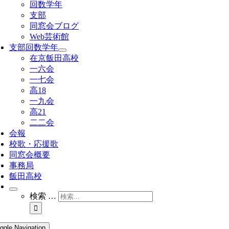
回数学年
支部
同窓会ブログ
Web芸術館
支部回数学年
在京飯田高校
一六会
一七会
高18
一九会
高21
二二会
会報
校歌・応援歌
同窓会概要
事務局
飯田高校
検索 …
ggle Navigation