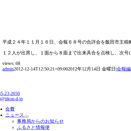
平成２４年１１月１６日、会報６８号の合評会を飯田市主税
１２人が出席し、１面から８面まで出来具合を点検し、次号
views:
68
admin
2012-12-14T12:50:21+09:00
2012年12月14日 金曜日
|
会報編
65-23-2650
j@iikou-d.jp
会費
ニュース
事務局からのお知らせ
ふるさと情報便