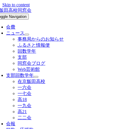
Skip to content
oggle Navigation
会費
ニュース
事務局からのお知らせ
ふるさと情報便
回数学年
支部
同窓会ブログ
Web芸術館
支部回数学年
在京飯田高校
一六会
一七会
高18
一九会
高21
二二会
会報