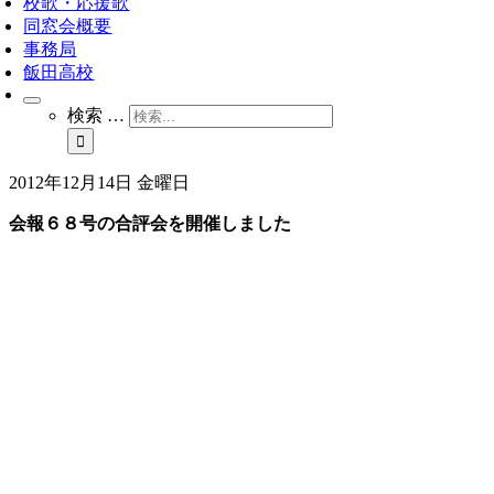
校歌・応援歌
同窓会概要
事務局
飯田高校
検索 …
2012年12月14日 金曜日
会報６８号の合評会を開催しました