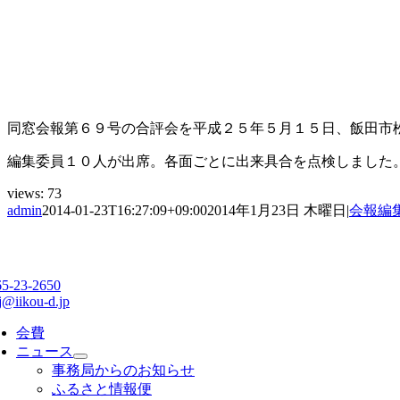
同窓会報第６９号の合評会を平成２５年５月１５日、飯田市
編集委員１０人が出席。各面ごとに出来具合を点検しました
views:
73
admin
2014-01-23T16:27:09+09:00
2014年1月23日 木曜日
|
会報編
65-23-2650
j@iikou-d.jp
会費
ニュース
事務局からのお知らせ
ふるさと情報便