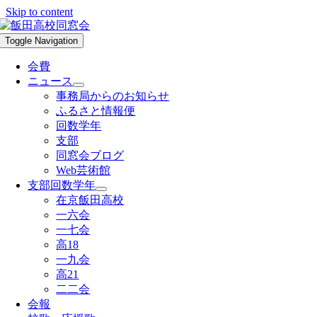
Skip to content
Toggle Navigation
会費
ニュース
事務局からのお知らせ
ふるさと情報便
回数学年
支部
同窓会ブログ
Web芸術館
支部回数学年
在京飯田高校
一六会
一七会
高18
一九会
高21
二二会
会報