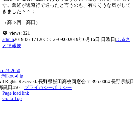
す。義経が逃避行で通ったと言うのも、有りそうな気がして
きました＾＾；
（高18回 高田）
views:
321
admin
2019-06-17T20:15:12+09:00
2019年6月16日 日曜日
|
ふるさ
と情報便
|
65-23-2650
j@iikou-d.jp
All Rights Reserved. 長野県飯田高校同窓会 〒395-0004 長野県
郷黒田450
プライバシーポリシー
Page load link
Go to Top