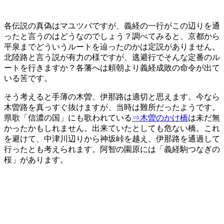
各伝説の真偽はマユツバですが、義経の一行がこの辺りを通
ったと言うのはどうなのでしょう？調べてみると、京都から
平泉までどういうルートを辿ったのかは定説がありません。
北陸路と言う説が有力の様ですが、逃避行でそんな定番のル
ートを行きますか？各藩へは頼朝より義経成敗の命令が出て
いる筈です。
そう考えると手薄の木曽、伊那路は適切と思えます。今なら
木曽路を真っすぐ抜けますが、当時は難所だったようです。
県歌「信濃の国」にも歌われている
⇒木曽のかけ橋
は未だ無
かったかもしれません。出来ていたとしても危ない橋。これ
を避けて、中津川辺りから神坂峠を越え、伊那路を通過して
行ったとも考えられます。阿智の園原には「義経駒つなぎの
桜」があります。