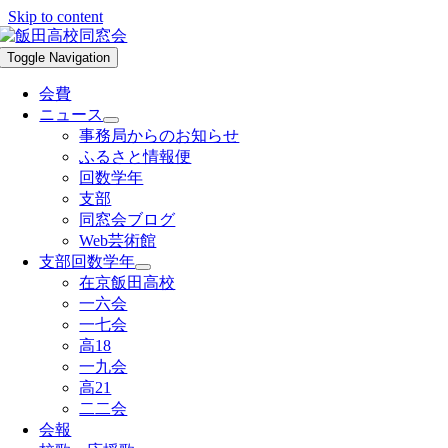
Skip to content
Toggle Navigation
会費
ニュース
事務局からのお知らせ
ふるさと情報便
回数学年
支部
同窓会ブログ
Web芸術館
支部回数学年
在京飯田高校
一六会
一七会
高18
一九会
高21
二二会
会報