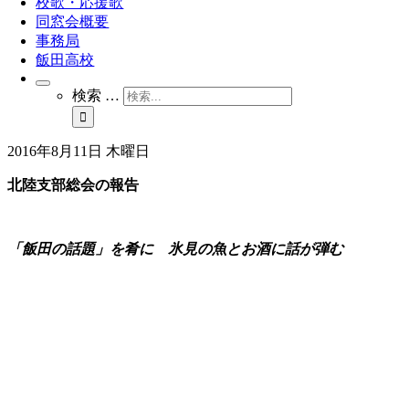
校歌・応援歌
同窓会概要
事務局
飯田高校
検索 …
2016年8月11日 木曜日
北陸支部総会の報告
「飯田の話題」を肴に 氷見の魚とお酒に話が弾む