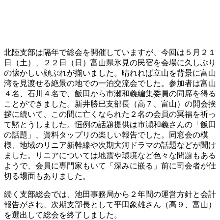
北陸支部は隔年で総会を開催していますが、今回は５月２１
日（土）、２２日（日）富山県氷見の民宿を会場に久しぶり
の懐かしい顔ぶれが揃いました。晴れれば立山を背景に富山
湾を見渡せる絶景の地での一泊交流会でした。参加者は富山
４名、石川４名で、飯田から市瀬和義編集委員の同席を得る
ことができました。新井勝巳支部長（高７、富山）の開会挨
拶に続いて、この間に亡くなられた２名の会員の冥福を祈っ
て黙とうしました。恒例の話題提供は市瀬和義さんの「飯田
の話題」、資料タップリの楽しい報告でした。同窓会の模
様、地域のリニア新幹線や次期大河ドラマの話題などが聞け
ました。リニアについては地震や環境など色々な問題もある
ようで、会員に専門家もいて「深みに嵌る」前に司会者が仕
切る場面もありました。
続く支部総会では、池田事務局から２年間の運営方針と会計
報告がされ、次期支部長として平田象雄さん（高９、富山）
を選出して総会を終了しました。