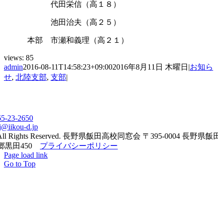
代田栄信（高１８）
池田治夫（高２５）
本部 市瀬和義理（高２１）
views:
85
admin
2016-08-11T14:58:23+09:00
2016年8月11日 木曜日
|
お知ら
せ
,
北陸支部
,
支部
|
65-23-2650
j@iikou-d.jp
All Rights Reserved. 長野県飯田高校同窓会 〒395-0004 長野県
郷黒田450
プライバシーポリシー
Page load link
Go to Top