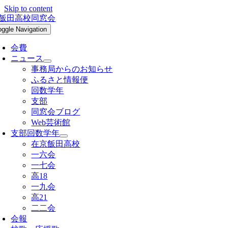
Skip to content
oggle Navigation
会費
ニュース
事務局からのお知らせ
ふるさと情報便
回数学年
支部
同窓会ブログ
Web芸術館
支部回数学年
在京飯田高校
一六会
一七会
高18
一九会
高21
二二会
会報