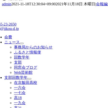
admin
2021-11-18T12:30:04+09:00
2021年11月18日 木曜日
|
会報編
65-23-2650
j@iikou-d.jp
会費
ニュース
事務局からのお知らせ
ふるさと情報便
回数学年
支部
同窓会ブログ
Web芸術館
支部回数学年
在京飯田高校
一六会
一七会
高18
一九会
高21