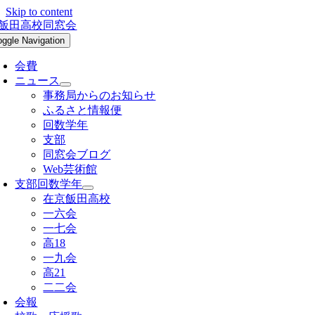
Skip to content
oggle Navigation
会費
ニュース
事務局からのお知らせ
ふるさと情報便
回数学年
支部
同窓会ブログ
Web芸術館
支部回数学年
在京飯田高校
一六会
一七会
高18
一九会
高21
二二会
会報