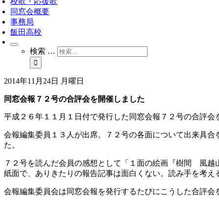
校歌・応援歌
同窓会概要
事務局
飯田高校
検索 …
2014年11月24日 月曜日
同窓会報７２号の合評会を開催しました
平成２６年１１月１日付で発行した同窓会報７２号の合評会
会報編集委員１３人が出席。７２号の各面について出来具合
た。
７２号を読んだ会員の感想として「１面の絵画『樹間 風越
紙面で、ありきたりの報告記事は面白くない。読み手を考え
会報編集委員会は同窓会報を発行するたびにこうした合評会