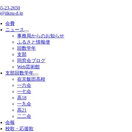
65-23-2650
j@iikou-d.jp
会費
ニュース
事務局からのお知らせ
ふるさと情報便
回数学年
支部
同窓会ブログ
Web芸術館
支部回数学年
在京飯田高校
一六会
一七会
高18
一九会
高21
二二会
会報
校歌・応援歌