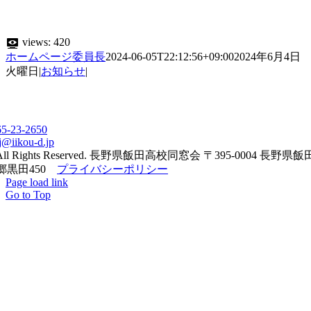
views:
420
ホームページ委員長
2024-06-05T22:12:56+09:00
2024年6月4日
火曜日
|
お知らせ
|
65-23-2650
j@iikou-d.jp
All Rights Reserved. 長野県飯田高校同窓会 〒395-0004 長野県
郷黒田450
プライバシーポリシー
Page load link
Go to Top