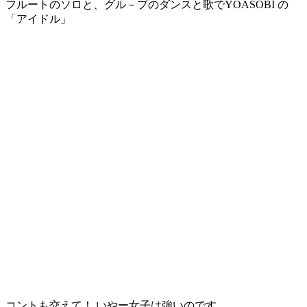
フルートのソロと、グル－プのダンスと歌でYOASOBI の
「アイドル」
コントも交えて！ いやー女子は強いのです。