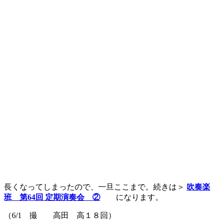
長くなってしまったので、一旦ここまで。続きは＞
吹奏楽
班 第64回 定期演奏会 ②
になります。
（6/1 撮 高田 高１８回）