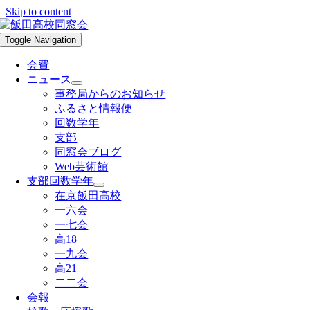
Skip to content
Toggle Navigation
会費
ニュース
事務局からのお知らせ
ふるさと情報便
回数学年
支部
同窓会ブログ
Web芸術館
支部回数学年
在京飯田高校
一六会
一七会
高18
一九会
高21
二二会
会報