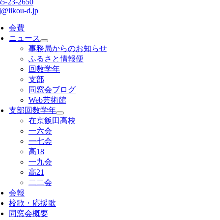
65-23-2650
j@iikou-d.jp
会費
ニュース
事務局からのお知らせ
ふるさと情報便
回数学年
支部
同窓会ブログ
Web芸術館
支部回数学年
在京飯田高校
一六会
一七会
高18
一九会
高21
二二会
会報
校歌・応援歌
同窓会概要