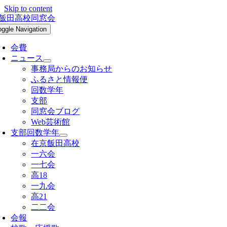
Skip to content
oggle Navigation
会費
ニュース
事務局からのお知らせ
ふるさと情報便
回数学年
支部
同窓会ブログ
Web芸術館
支部回数学年
在京飯田高校
一六会
一七会
高18
一九会
高21
二二会
会報