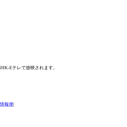
HK-Eテレで放映されます。
情報便
|