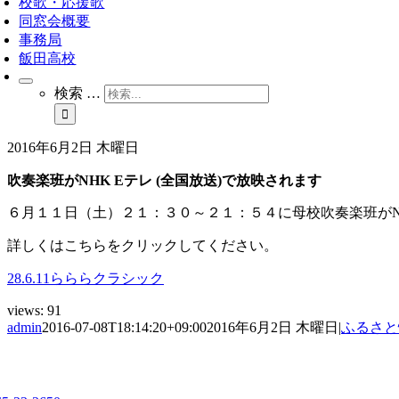
校歌・応援歌
同窓会概要
事務局
飯田高校
検索 …
2016年6月2日 木曜日
吹奏楽班がNHK Eテレ (全国放送)で放映されます
６月１１日（土）２１：３０～２１：５４に母校吹奏楽班がN
詳しくはこちらをクリックしてください。
28.6.11らららクラシック
views:
91
admin
2016-07-08T18:14:20+09:00
2016年6月2日 木曜日
|
ふるさと