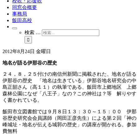
校歌・応援歌
同窓会概要
事務局
飯田高校
検索 …
2012年8月24日 金曜日
地名が語る伊那谷の歴史
２４，８，２５付けの南信州新聞に掲載された、地名が語る
伊那谷の歴史 「地名は生きている」伊那谷地名研究会の中
島正韶さん（高１１）の執筆である、飯田市上郷地区 上郷
森林公園になぜ「八王子」なの？この神社は？等 解りやす
く書かれている。
飯田市立図書館では９月８日１３：３０～１５：００ 伊那
谷歴史研究会会員講師（岡田正彦先生）による第２回「神の
峰城址・地名が伝える城郭の歴史」の講座が開かれる。参加
費無料