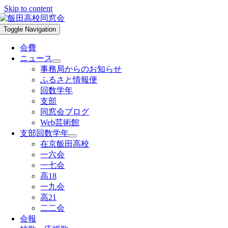
Skip to content
Toggle Navigation
会費
ニュース
事務局からのお知らせ
ふるさと情報便
回数学年
支部
同窓会ブログ
Web芸術館
支部回数学年
在京飯田高校
一六会
一七会
高18
一九会
高21
二二会
会報