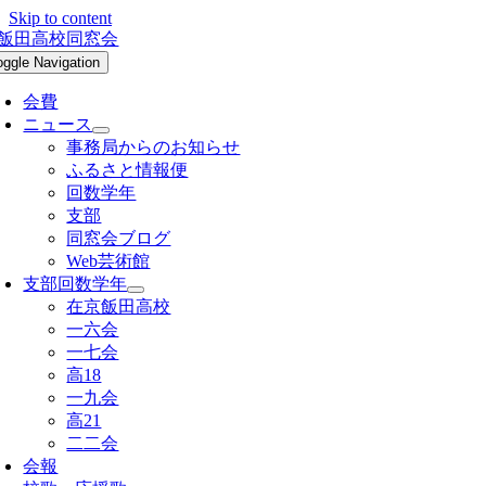
Skip to content
oggle Navigation
会費
ニュース
事務局からのお知らせ
ふるさと情報便
回数学年
支部
同窓会ブログ
Web芸術館
支部回数学年
在京飯田高校
一六会
一七会
高18
一九会
高21
二二会
会報