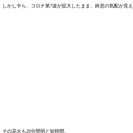
しかし乍ら、コロナ第7波が拡大したまま、終息の気配が見
その花火も20分間弱と短時間。