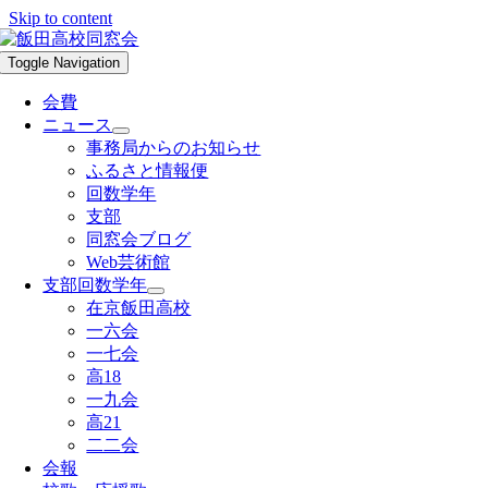
Skip to content
Toggle Navigation
会費
ニュース
事務局からのお知らせ
ふるさと情報便
回数学年
支部
同窓会ブログ
Web芸術館
支部回数学年
在京飯田高校
一六会
一七会
高18
一九会
高21
二二会
会報