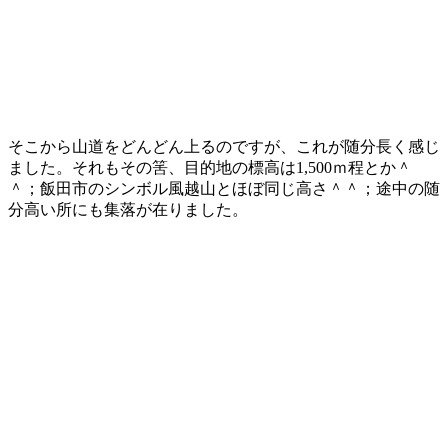
そこから山道をどんどん上るのですが、これが随分長く感じ
ました。それもその筈、目的地の標高は1,500ｍ程とか＾
＾；飯田市のシンボル風越山とほぼ同じ高さ＾＾；途中の随
分高い所にも集落が在りました。