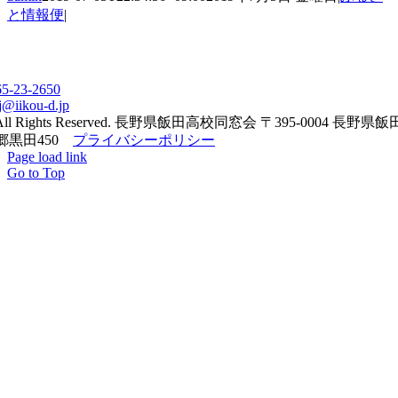
と情報便
|
65-23-2650
j@iikou-d.jp
All Rights Reserved. 長野県飯田高校同窓会 〒395-0004 長野県
郷黒田450
プライバシーポリシー
Page load link
Go to Top