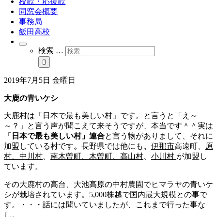
校歌・応援歌
同窓会概要
事務局
飯田高校
検索 …
2019年7月5日 金曜日
大鹿の青いケシ
大鹿村は「日本で最も美しい村」です。と言うと「え～
～？」と言う声が聞こえて来そうですが、本当です＾＾実は
「日本で最も美しい村」連合
と言う物がありまして、それに
加盟している村です
。
長野県では他にも
、
伊那市
高遠町、
原
村、
中川村
、
南木曽町、
木曽町、
高山村
、
小川村
が加盟し
ています。
その大鹿村の高台、大池高原の中村農園でヒマラヤの青いケ
シが栽培されています。5,000株越で国内最大規模との事で
す。・・・話には聞いていましたが、これまで行った事な
し。