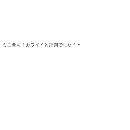
ミニ傘も！カワイイと評判でした＾＾