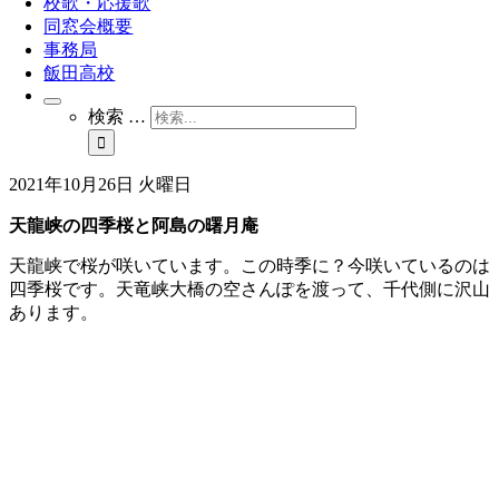
校歌・応援歌
同窓会概要
事務局
飯田高校
検索 …
2021年10月26日 火曜日
天龍峡の四季桜と阿島の曙月庵
天龍峡で桜が咲いています。この時季に？今咲いているのは
四季桜です。天竜峡大橋の空さんぽを渡って、千代側に沢山
あります。