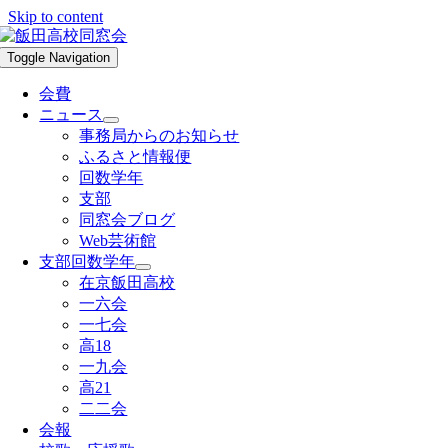
Skip to content
Toggle Navigation
会費
ニュース
事務局からのお知らせ
ふるさと情報便
回数学年
支部
同窓会ブログ
Web芸術館
支部回数学年
在京飯田高校
一六会
一七会
高18
一九会
高21
二二会
会報