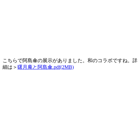
こちらで阿島傘の展示がありました。和のコラボですね。詳
細は＞
曙月庵と阿島傘.pdf(2MB)