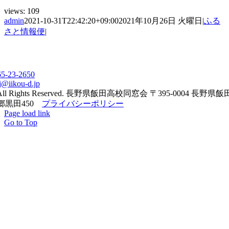
views:
109
admin
2021-10-31T22:42:20+09:00
2021年10月26日 火曜日
|
ふる
さと情報便
|
65-23-2650
j@iikou-d.jp
All Rights Reserved. 長野県飯田高校同窓会 〒395-0004 長野県
郷黒田450
プライバシーポリシー
Page load link
Go to Top