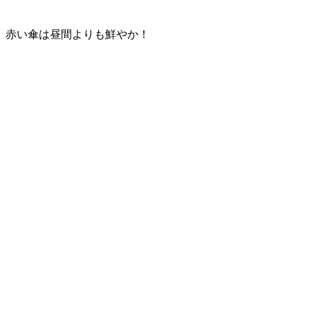
赤い傘は昼間よりも鮮やか！