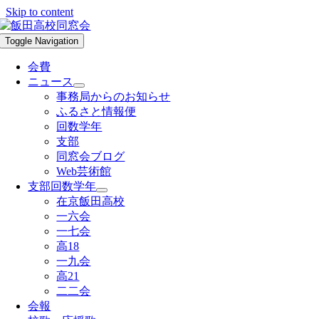
Skip to content
Toggle Navigation
会費
ニュース
事務局からのお知らせ
ふるさと情報便
回数学年
支部
同窓会ブログ
Web芸術館
支部回数学年
在京飯田高校
一六会
一七会
高18
一九会
高21
二二会
会報