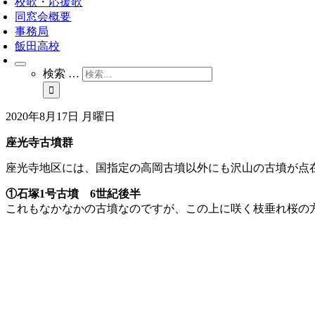
校歌・応援歌
同窓会概要
事務局
飯田高校
検索 …
2020年8月17日 月曜日
座光寺古墳群
座光寺地区には、国指定の高岡古墳以外にも沢山の古墳が点
①石塚1号古墳 6世紀後半
これもなかなかの古墳なのですが、この上に咲く枝垂れ桜の