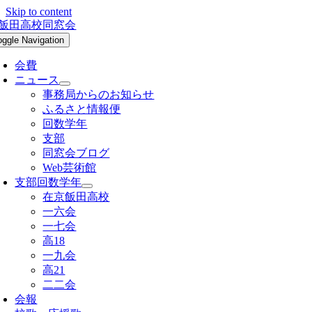
Skip to content
oggle Navigation
会費
ニュース
事務局からのお知らせ
ふるさと情報便
回数学年
支部
同窓会ブログ
Web芸術館
支部回数学年
在京飯田高校
一六会
一七会
高18
一九会
高21
二二会
会報