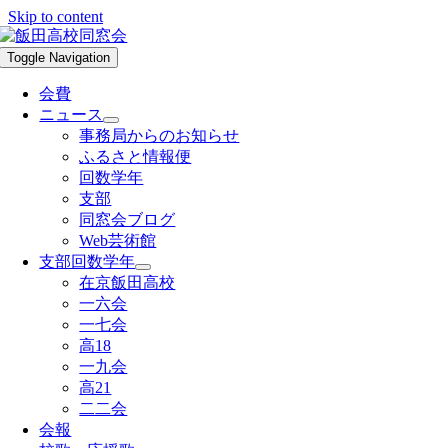
Skip to content
Toggle Navigation
会費
ニュース
事務局からのお知らせ
ふるさと情報便
回数学年
支部
同窓会ブログ
Web芸術館
支部回数学年
在京飯田高校
一六会
一七会
高18
一九会
高21
二二会
会報