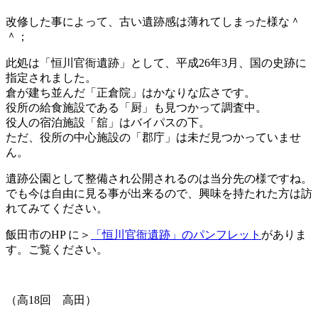
改修した事によって、古い遺跡感は薄れてしまった様な＾
＾；
此処は「恒川官衙遺跡」として、平成26年3月、国の史跡に
指定されました。
倉が建ち並んだ「正倉院」はかなりな広さです。
役所の給食施設である「厨」も見つかって調査中。
役人の宿泊施設「舘」はバイパスの下。
ただ、役所の中心施設の「郡庁」は未だ見つかっていませ
ん。
遺跡公園として整備され公開されるのは当分先の様ですね。
でも今は自由に見る事が出来るので、興味を持たれた方は訪
れてみてください。
飯田市のHP に＞
「恒川官衙遺跡」のパンフレット
がありま
す。ご覧ください。
（高18回 高田）