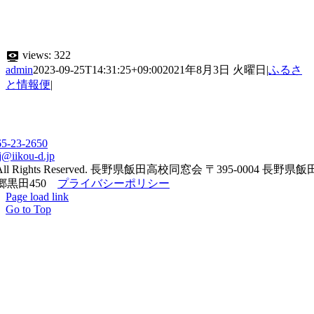
views:
322
admin
2023-09-25T14:31:25+09:00
2021年8月3日 火曜日
|
ふるさ
と情報便
|
65-23-2650
j@iikou-d.jp
All Rights Reserved. 長野県飯田高校同窓会 〒395-0004 長野県
郷黒田450
プライバシーポリシー
Page load link
Go to Top