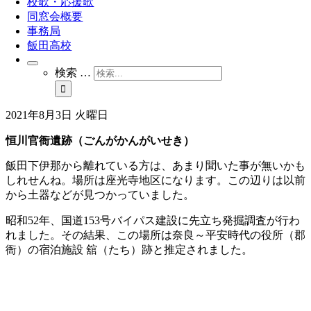
校歌・応援歌
同窓会概要
事務局
飯田高校
検索 …
2021年8月3日 火曜日
恒川官衙遺跡（ごんがかんがいせき）
飯田下伊那から離れている方は、あまり聞いた事が無いかも
しれせんね。場所は座光寺地区になります。この辺りは以前
から土器などが見つかっていました。
昭和52年、国道153号バイパス建設に先立ち発掘調査が行わ
れました。その結果、この場所は奈良～平安時代の役所（郡
衙）の宿泊施設 舘（たち）跡と推定されました。