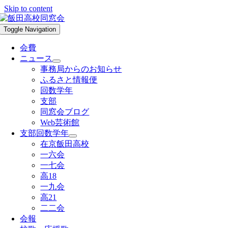
Skip to content
Toggle Navigation
会費
ニュース
事務局からのお知らせ
ふるさと情報便
回数学年
支部
同窓会ブログ
Web芸術館
支部回数学年
在京飯田高校
一六会
一七会
高18
一九会
高21
二二会
会報