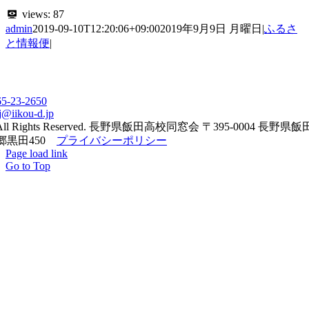
views:
87
admin
2019-09-10T12:20:06+09:00
2019年9月9日 月曜日
|
ふるさ
と情報便
|
65-23-2650
j@iikou-d.jp
All Rights Reserved. 長野県飯田高校同窓会 〒395-0004 長野県
郷黒田450
プライバシーポリシー
Page load link
Go to Top