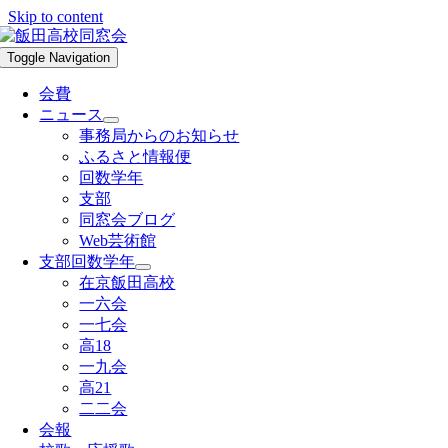
Skip to content
Toggle Navigation
会費
ニュース
事務局からのお知らせ
ふるさと情報便
回数学年
支部
同窓会ブログ
Web芸術館
支部回数学年
在京飯田高校
一六会
一七会
高18
一九会
高21
二二会
会報