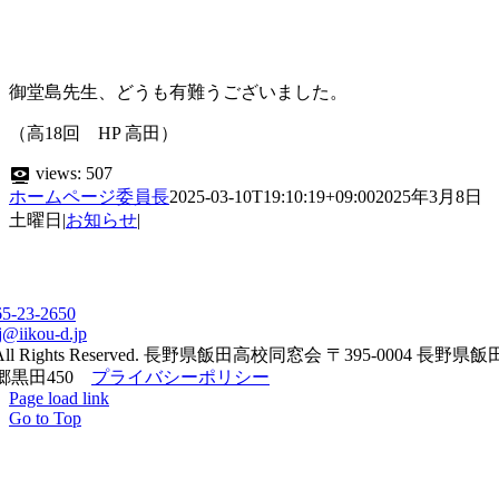
御堂島先生、どうも有難うございました。
（高18回 HP 高田）
views:
507
ホームページ委員長
2025-03-10T19:10:19+09:00
2025年3月8日
土曜日
|
お知らせ
|
65-23-2650
j@iikou-d.jp
All Rights Reserved. 長野県飯田高校同窓会 〒395-0004 長野県
郷黒田450
プライバシーポリシー
Page load link
Go to Top