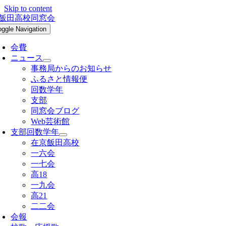
Skip to content
oggle Navigation
会費
ニュース
事務局からのお知らせ
ふるさと情報便
回数学年
支部
同窓会ブログ
Web芸術館
支部回数学年
在京飯田高校
一六会
一七会
高18
一九会
高21
二二会
会報