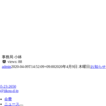
事務局 小林
views:
88
admin
2020-04-09T14:52:09+09:00
2020年4月9日 木曜日
|
お知らせ
65-23-2650
j@iikou-d.jp
会費
ニュース