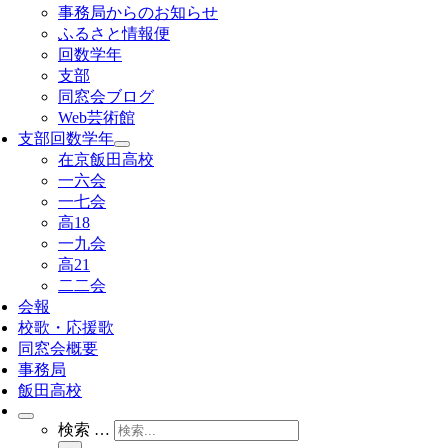
事務局からのお知らせ
ふるさと情報便
回数学年
支部
同窓会ブログ
Web芸術館
支部回数学年
在京飯田高校
一六会
一七会
高18
一九会
高21
二二会
会報
校歌・応援歌
同窓会概要
事務局
飯田高校
検索 …