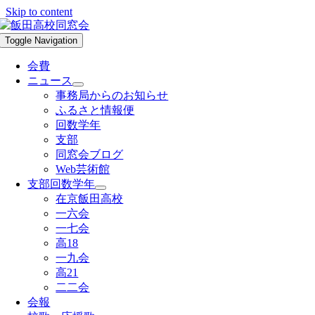
Skip to content
Toggle Navigation
会費
ニュース
事務局からのお知らせ
ふるさと情報便
回数学年
支部
同窓会ブログ
Web芸術館
支部回数学年
在京飯田高校
一六会
一七会
高18
一九会
高21
二二会
会報