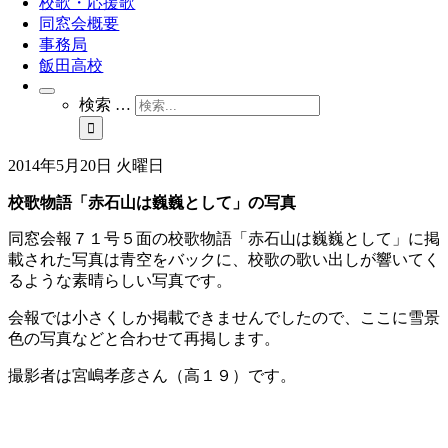
校歌・応援歌
同窓会概要
事務局
飯田高校
検索 …
2014年5月20日 火曜日
校歌物語「赤石山は巍巍として」の写真
同窓会報７１号５面の校歌物語「赤石山は巍巍として」に掲
載された写真は青空をバックに、校歌の歌い出しが響いてく
るような素晴らしい写真です。
会報では小さくしか掲載できませんでしたので、ここに雪景
色の写真などと合わせて再掲します。
撮影者は宮嶋孝彦さん（高１９）です。