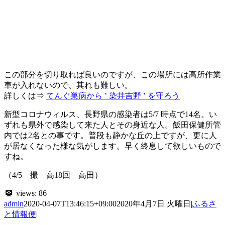
この部分を切り取れば良いのですが、この場所には高所作業
車が入れないので、其れも難しい。
詳しくは⇒
てんぐ巣病から ‛ 染井吉野 ’ を守ろう
新型コロナウィルス、長野県の感染者は5/7 時点で14名。い
ずれも県外で感染して来た人とその身近な人。飯田保健所管
内では2名との事です。普段も静かな丘の上ですが、更に人
が居なくなった様な気がします。早く終息して欲しいもので
すね。
（4/5 撮 高18回 高田）
views:
86
admin
2020-04-07T13:46:15+09:00
2020年4月7日 火曜日
|
ふるさ
と情報便
|