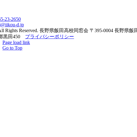
65-23-2650
j@iikou-d.jp
All Rights Reserved. 長野県飯田高校同窓会 〒395-0004 長野県
郷黒田450
プライバシーポリシー
Page load link
Go to Top