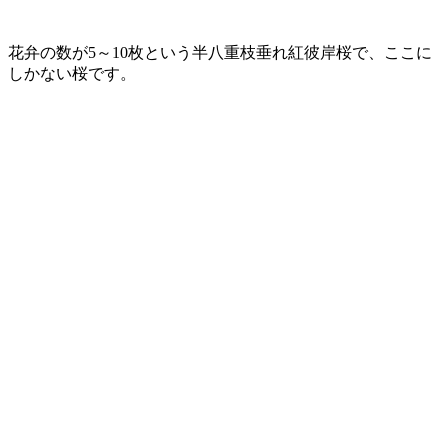
花弁の数が5～10枚という半八重枝垂れ紅彼岸桜で、ここに
しかない桜です。