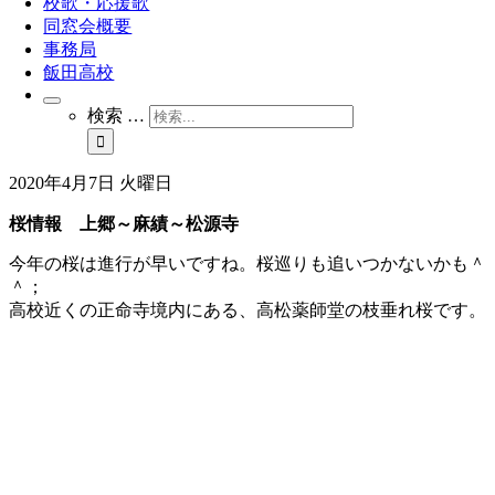
校歌・応援歌
同窓会概要
事務局
飯田高校
検索 …
2020年4月7日 火曜日
桜情報 上郷～麻績～松源寺
今年の桜は進行が早いですね。桜巡りも追いつかないかも＾
＾；
高校近くの正命寺境内にある、高松薬師堂の枝垂れ桜です。