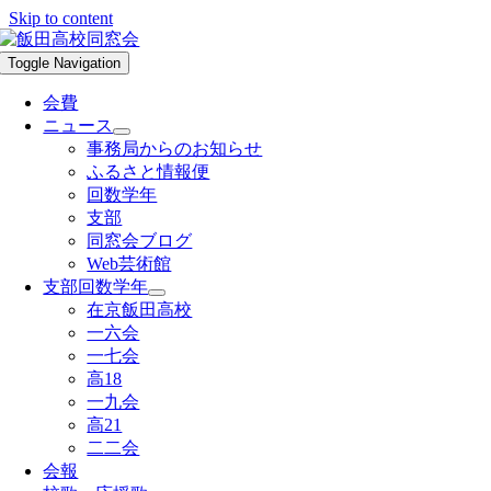
Skip to content
Toggle Navigation
会費
ニュース
事務局からのお知らせ
ふるさと情報便
回数学年
支部
同窓会ブログ
Web芸術館
支部回数学年
在京飯田高校
一六会
一七会
高18
一九会
高21
二二会
会報