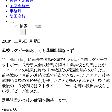
校歌・応援歌
同窓会概要
事務局
飯田高校
検索 …
2018年11月5日 月曜日
母校ラグビー班おしくも花園出場ならず
11月4日（日）に南長野運動公園で行われた全国ラグビーフ
ットボール長野県大会決勝戦で岡谷工業高校と対戦したが、
１２－２２の結果に終わり2年連続の花園出場をのがした。
前半戦終了直前の連続攻撃で得点できなかったことと、後半
戦開始直後の連続得点を許したことが悔やまれるが、後半戦
最後の１０分間では２トライ・１ゴールを奪い飯田高校らし
いラグビーが出来た。
選手諸君の今後の健闘を期待します。
views:
66