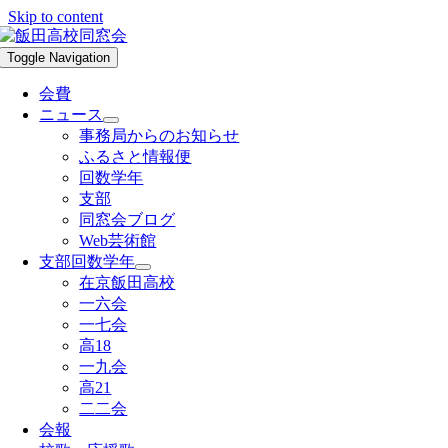
Skip to content
Toggle Navigation
会費
ニュース
事務局からのお知らせ
ふるさと情報便
回数学年
支部
同窓会ブログ
Web芸術館
支部回数学年
在京飯田高校
一六会
一七会
高18
一九会
高21
二二会
会報