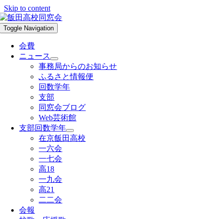
Skip to content
Toggle Navigation
会費
ニュース
事務局からのお知らせ
ふるさと情報便
回数学年
支部
同窓会ブログ
Web芸術館
支部回数学年
在京飯田高校
一六会
一七会
高18
一九会
高21
二二会
会報