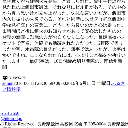
昌院近くから建物火災発生」と報じられた。鼎中学付近から
見た丘の上飯田市街は、それなりにビル群がある、その中心
から真っ黒い煙が立ち上がった。失礼な言い方だが、飯田市
内久し振りの火災である、それと同時に永昌院（群立飯田中
学校発祥院）の言葉に、どうしたら良いのかと心は走った。
１時間ほど後に鎮火のお知らせがあって安心はしたものの、
翌朝の新聞に71歳の方がお亡くなりになった、長姫高校バス
ケットで有名、体協でも活躍された方だった。2軒隣で奥ま
ったお宅、永昌院の目先だった。無事ではあったが、火事は
怖いですね。亡くなられた方には、心よりご冥福をお祈りい
たします。 jpg記事は、10日付締め切り間際の、南信州新
聞
views:
78
admin
2016-06-11T23:30:58+09:00
2016年6月11日 土曜日
|
ふるさ
と情報便
|
65-23-2650
j@iikou-d.jp
All Rights Reserved. 長野県飯田高校同窓会 〒395-0004 長野県