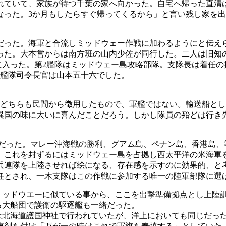
れていて、家族が待つ千葉の家へ向かった。自宅へ帰った直清
なった。3か月もしたらすぐ帰ってくるから」と言い残し家を
だった。海軍と合流しミッドウェー作戦に加わるようにと伝え
った。大本営からは南方班の山内少佐が同行した。二人は旧知
に入った。第2艦隊はミッドウェー島攻略部隊。支隊長は着任
合艦隊司令長官は山本五十六でした。
。どちらも民間から徴用したもので、軍艦ではない。輸送船と
異国の味に大いに喜んだことだろう。しかし隊員の殆どは行き
いだった。マレー沖海戦の勝利、グアム島、ペナン島、香港島
は、これを封ずるにはミッドウェー島を占拠し西太平洋の米海軍
兵連隊を上陸させれば絵になる、存在感を示すのに効果的、と考
任とされ、一木支隊はこの作戦に参加する唯一の陸軍部隊に選
がミッドウエーに似ている事から、ここを出撃準備拠点とし上陸
成る大船団で護衛の駆逐艦も一緒だった。
では北海道護国神社で行われていたが、洋上においても同じだっ