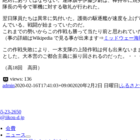
絶対にあってはならない。連隊旗手伊藤少尉は、棒持帯に焼
隊長の号令で軍機に対する敬礼が行われた。
翌日隊員たちは異常に気付いた。護衛の駆逐艦が速度を上げ
んでいる。戦闘が始まっていたのだ。
これまでの勢いからこの作戦も勝って当たり前と思われてい
（事の詳細はWikipedia で見る事が出来ます⇒
ミッドウェー海
この作戦失敗により、一木支隊の上陸作戦は何も出来ないま
とした。大本営のご都合主義に振り回されるのだった。・・
（高18回 高田）
views:
136
admin
2020-02-16T17:41:03+09:00
2020年2月2日 日曜日
|
ふるさと
65-23-2650
j@iikou-d.jp
会費
ニュース