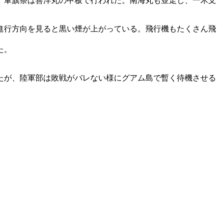
。軍旗祭は善洋丸の甲板で行われた。南海丸も並走し、一木支
進行方向を見ると黒い煙が上がっている。飛行機もたくさん飛
た。
たが、陸軍部は敗戦がバレない様にグアム島で暫く待機させる