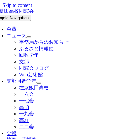
Skip to content
oggle Navigation
会費
ニュース
事務局からのお知らせ
ふるさと情報便
回数学年
支部
同窓会ブログ
Web芸術館
支部回数学年
在京飯田高校
一六会
一七会
高18
一九会
高21
二二会
会報