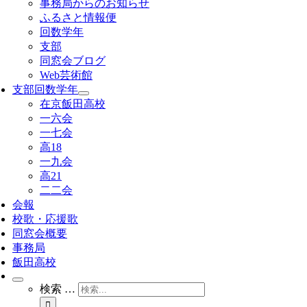
事務局からのお知らせ
ふるさと情報便
回数学年
支部
同窓会ブログ
Web芸術館
支部回数学年
在京飯田高校
一六会
一七会
高18
一九会
高21
二二会
会報
校歌・応援歌
同窓会概要
事務局
飯田高校
検索 …