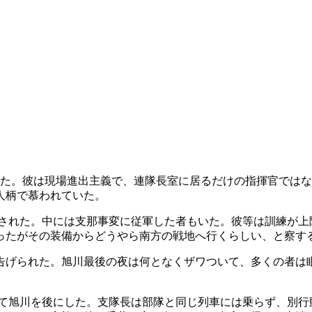
任した。彼は現場進出主義で、連隊長室に居るだけの指揮官では
人柄で慕われていた。
成された。中には支那事変に従軍した者もいた。彼等は訓練が
ったがその装備からどうやら南方の戦地へ行くらしい、と察す
」と告げられた。旭川最後の夜は何となくザワついて、多くの者は
かって旭川を後にした。支隊長は部隊と同じ列車には乗らず、別