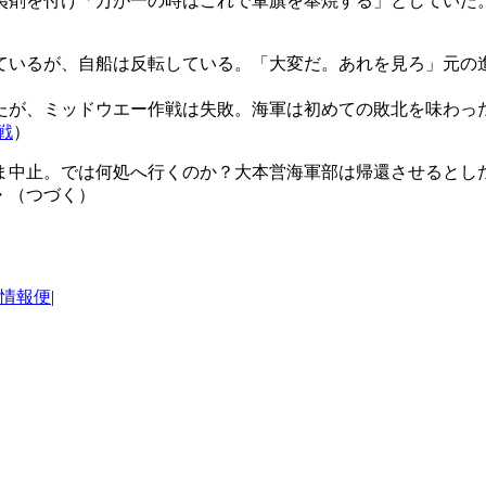
夷剤を付け「万が一の時はこれで軍旗を奉焼する」としていた
ているが、自船は反転している。「大変だ。あれを見ろ」元の
たが、ミッドウエー作戦は失敗。海軍は初めての敗北を味わっ
戦
）
ま中止。では何処へ行くのか？大本営海軍部は帰還させるとし
・（つづく）
情報便
|