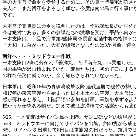
谷の大本営で命令を受領するために。その際一時帰宅が許さ
夫人に「また留守をよろしく頼む。今度は南の島に行く事に
です。
大本営で支隊長に命令を説明したのは、作戦課班長の辻中佐
令は絶対である。多くの参謀たちの激励を受け、宇品へ向か
一木支隊は、宇品で海軍第2艦隊司令長官 近藤中将の指揮下
「大和」に向かった。大和が旗艦となったのは3か月前。連
南洋へ・・・ミッドウェー作戦
一木支隊は2班に分かれ「善洋丸」と「南海丸」へ乗船した
国の果物が沢山積まれていた。隊員たちは、初めて口にする
の様な任務に就くのか、全く知らさられていなかった。
日本軍は、昭和16年の真珠湾攻撃以降 連戦連勝で破竹の勢
和17年の東京空襲から始まった日本本土への空襲。大本営
感が薄れると考え、上陸部隊の参加を計画。軍旗を奉ずる歩
授かった伝統ある物だ。加えて彼は盧溝橋での活躍からも適
5/25、一木支隊はサイパン島へ上陸。サンゴ礁などの環境
5/28、ミッドウエーに向けてサイパンを出航。約40隻から
6/5、サイパンを出航して8日目は軍旗祭の日だった。旭川