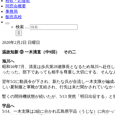
校歌・応援歌
同窓会概要
事務局
飯田高校
検索 …
2020年2月2日 日曜日
温故知新 ⑨ 一木清直（中9回） その二
旭川へ
昭和16年7月、清直は歩兵第28連隊長となるため旭川へ赴
ったった。部下であっても相手を尊重し大切にする、そんな
翌年5/2に動員令が下され、新たな兵が合流し一木支隊が編
しい夏制服と軍靴が支給され、行先は未だ聞かされていなか
暫くの間待機状態が続いたが、5/13 突然「明日出征する
宇品へ
5/14、一木支隊は2組に分かれ広島県宇品（うじな）に向