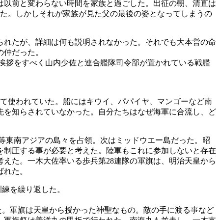
は以前と変わらない時間を家族と過ごした。出征の朝、清直は
出た。しかしそれが家族が見た父の最後の姿となってしまうの
られたが、詳細は何も説明されなかった。それでも大本営の命
の仲だった。
の挨拶をすべく山内少佐と連合艦隊司令部が置かれている戦艦
して使われていた。船にはキウイ、パパイヤ、マンゴーなど南
先を知らされていなかった。自分たちはなぜ海軍に合流し、ど
、等東南アジアの島々を占領。次はミッドウエー島だった。昭
を制圧する事が必要と考えた。陸軍もこれに参加しないと存在
えた。一木大佐率いる歩兵第28連隊の軍旗は、明治天皇から
ばれた。
訓練を繰り返した。
た。軍旗は天皇から授かった神聖なもの。敵の手に渡る事など