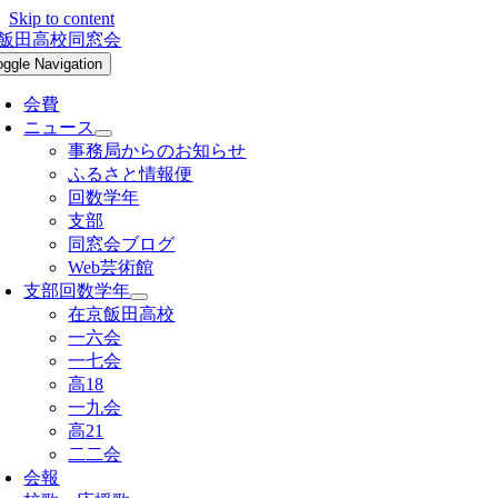
Skip to content
oggle Navigation
会費
ニュース
事務局からのお知らせ
ふるさと情報便
回数学年
支部
同窓会ブログ
Web芸術館
支部回数学年
在京飯田高校
一六会
一七会
高18
一九会
高21
二二会
会報