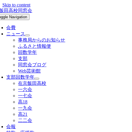
Skip to content
oggle Navigation
会費
ニュース
事務局からのお知らせ
ふるさと情報便
回数学年
支部
同窓会ブログ
Web芸術館
支部回数学年
在京飯田高校
一六会
一七会
高18
一九会
高21
二二会
会報