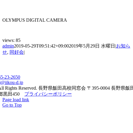
OLYMPUS DIGITAL CAMERA
views:
85
admin
2019-05-29T09:51:42+09:00
2019年5月29日 水曜日
|
お知ら
せ
,
同好会
|
65-23-2650
j@iikou-d.jp
All Rights Reserved. 長野県飯田高校同窓会 〒395-0004 長野県
郷黒田450
プライバシーポリシー
Page load link
Go to Top