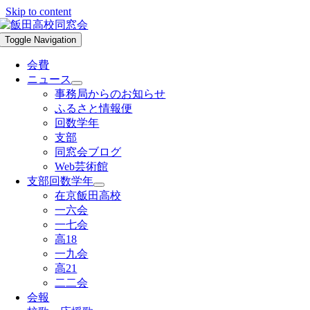
Skip to content
Toggle Navigation
会費
ニュース
事務局からのお知らせ
ふるさと情報便
回数学年
支部
同窓会ブログ
Web芸術館
支部回数学年
在京飯田高校
一六会
一七会
高18
一九会
高21
二二会
会報