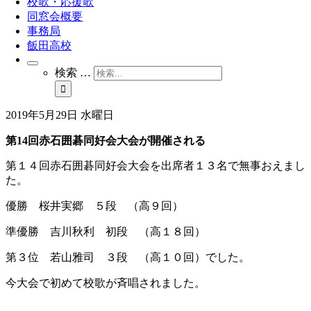
校歌・応援歌
同窓会概要
事務局
飯田高校
検索 …
2019年5月29日 水曜日
第14回赤石囲碁同好会大会が開催される
第１４回赤石囲碁同好会大会を出席者１３名で無事おえまし
た。
優勝 桜井実郷 ５段 （高９回）
準優勝 吉川秋利 初段 （高１８回）
第３位 若山雅司 ３段 （高１０回）でした。
今大会で初めて校歌が斉唱されました。