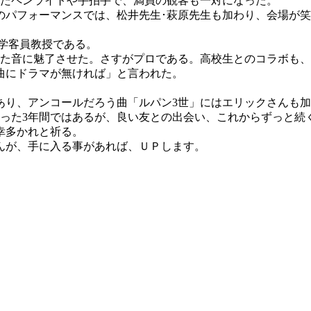
れたペンライトや手拍手で、満員の観客も一対になった。
のパフォーマンスでは、松井先生･萩原先生も加わり、会場が
。
学客員教授である。
った音に魅了させた。さすがプロである。高校生とのコラボも
曲にドラマが無ければ」と言われた。
あり、アンコールだろう曲「ルパン3世」にはエリックさんも
たった3年間ではあるが、良い友との出会い、これからずっと続
幸多かれと祈る。
んが、手に入る事があれば、ＵＰします。