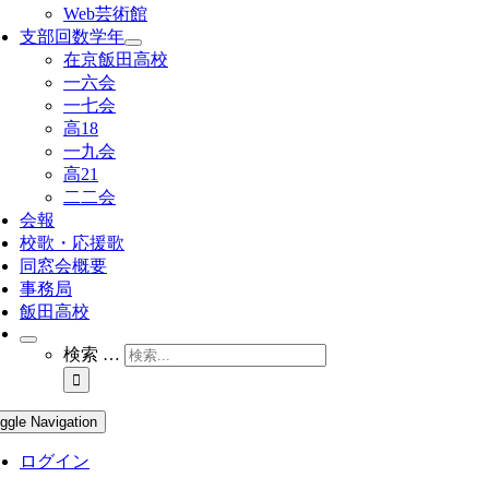
Web芸術館
支部回数学年
在京飯田高校
一六会
一七会
高18
一九会
高21
二二会
会報
校歌・応援歌
同窓会概要
事務局
飯田高校
検索 …
ggle Navigation
ログイン