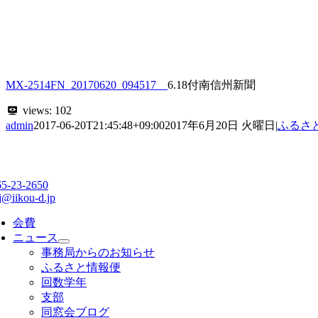
MX-2514FN_20170620_094517
6.18付南信州新聞
views:
102
admin
2017-06-20T21:45:48+09:00
2017年6月20日 火曜日
|
ふるさ
65-23-2650
j@iikou-d.jp
会費
ニュース
事務局からのお知らせ
ふるさと情報便
回数学年
支部
同窓会ブログ