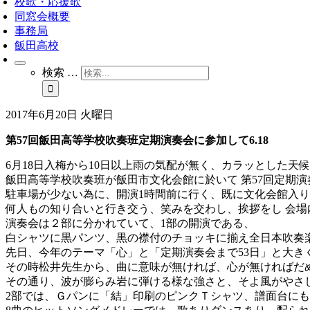
校歌・応援歌
同窓会概要
事務局
飯田高校
検索 …
2017年6月20日 火曜日
第57回飯田高等学校吹奏班定期演奏会に参加して6.18
6月18日入梅から10日以上雨の気配が無く、カラッとした天
飯田高等学校吹奏班が飯田市文化会館に於いて 第57回定期
駐車場が少ない為に、開演1時間前に行く、既に文化会館入
何人もの知り合いと行き交う、笑みを交わし、挨拶をし 会場
演奏会は２部に分かれていて、1部の開演である、
白シャツに黒パンツ、黒の襟付のチョッキに揃え全日本吹奏楽
先日、今年のテーマ「心」と「定期演奏会まで53日」と大き
その時松井先生から、曲に意味が無ければ、心が無ければだ
その通り、波が膨らみ岩に弾ける様な強さと、そよ風がやさ
2部では、Ｇパンに「結」印刷のピンクＴシャツ、譜面台に