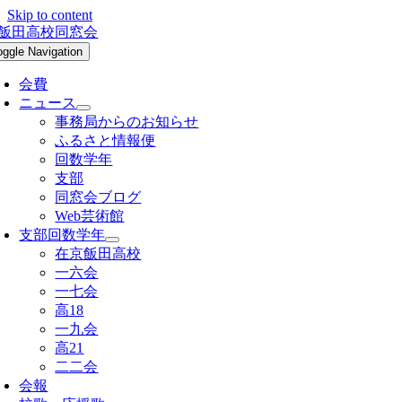
Skip to content
oggle Navigation
会費
ニュース
事務局からのお知らせ
ふるさと情報便
回数学年
支部
同窓会ブログ
Web芸術館
支部回数学年
在京飯田高校
一六会
一七会
高18
一九会
高21
二二会
会報