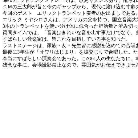
8曲のヒットソングメドレーでは、歌ありダンスあり、配ら
ＣＭの三太郎が昔と今のギャップから、現代に溶け込む寸劇
今回のゲスト エリックトランペット奏者のお出ましである
エリック ミヤシロさんは、アメリカの父を持つ、国立音楽大
3本のトランペットを使い分け体に似合った肺活量と澄み切
質問タイムでは、「音楽はきれいな音を出す事だけでなく、
すばらしい音楽家は、皆これを目指している事を知った。
ラストステージは、家族・友・先生皆に感謝を込めての合唱
最後に3年生が「オワリはじまり」を涙交じりで合唱した。
本当にすばらしい演奏会であった。この61人の生徒たちに、
残念な事に、会場撮影禁止なので、雰囲気がお伝えできませ