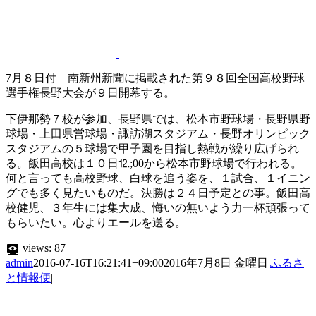
7月８日付 南新州新聞に掲載された第９８回全国高校野球
選手権長野大会が９日開幕する。
下伊那勢７校が参加、長野県では、松本市野球場・長野県野
球場・上田県営球場・諏訪湖スタジアム・長野オリンピック
スタジアムの５球場で甲子園を目指し熱戦が繰り広げられ
る。飯田高校は１０日⒓;00から松本市野球場で行われる。
何と言っても高校野球、白球を追う姿を、１試合、１イニン
グでも多く見たいものだ。決勝は２４日予定との事。飯田高
校健児、３年生には集大成、悔いの無いよう力一杯頑張って
もらいたい。心よりエールを送る。
views:
87
admin
2016-07-16T16:21:41+09:00
2016年7月8日 金曜日
|
ふるさ
と情報便
|