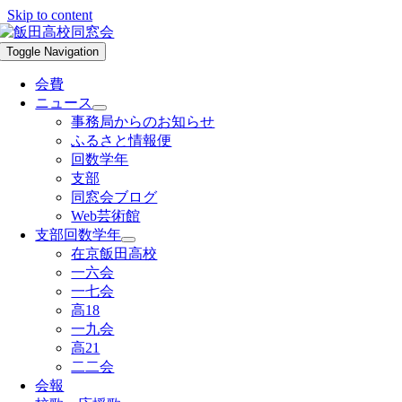
Skip to content
Toggle Navigation
会費
ニュース
事務局からのお知らせ
ふるさと情報便
回数学年
支部
同窓会ブログ
Web芸術館
支部回数学年
在京飯田高校
一六会
一七会
高18
一九会
高21
二二会
会報