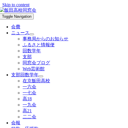
Skip to content
Toggle Navigation
会費
ニュース
事務局からのお知らせ
ふるさと情報便
回数学年
支部
同窓会ブログ
Web芸術館
支部回数学年
在京飯田高校
一六会
一七会
高18
一九会
高21
二二会
会報