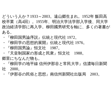
どういう人か？1933～2003。遠山郷生まれ。1952年 飯田高
校卒業（高4回）。1955年、明治大学法学部入学後、同大学
政治経済学部に再入学。柳田國男研究を軸に、多くの著書が
ある。
・『柳田国男論序説』伝統と現代社 1972。
・『柳田学の思想的展開』伝統と現代社 1976。
・『柳田国男論』恒文社 1987。
・『天皇制国家の形成と民衆』恒文社 1988。
郷里にちなんだ物も。
・『柳田学の地平線 信州伊那谷と常民大学』信濃毎日新聞
社 2000。
・『伊那谷の民俗と思想』南信州新聞社出版局 2003。