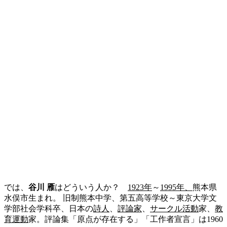
では、
谷川 雁
はどういう人か？
1923年
～
1995年、
熊本県
水俣市生まれ。 旧制熊本中学、第五高等学校～東京大学文
学部社会学科卒、日本の
詩人
、
評論家
、
サークル活動
家、
教
育運動
家
。評論集「原点が存在する」「工作者宣言」は1960