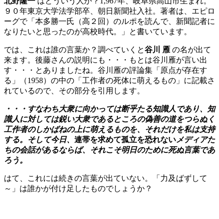
北野隆一
はどういう人か？1,967年、岐阜県高山市生まれ。
９０年東京大学法学部卒、朝日新聞社入社。著者は、エピロ
ーグで「本多勝一氏（高２回）のルポを読んで、新聞記者に
なりたいと思ったのが高校時代。」と書いています。
では、これは誰の言葉か？調べていくと
谷川 雁
の名が出て
来ます。後藤さんの説明にも・・・もとは谷川雁が言い出
す・・・とありましたね。谷川雁の評論集「原点が存在す
る」（1958）の中の「工作者の死体に萌えるもの」に記載さ
れているので、その部分を引用します。
・・・すなわち大衆に向かっては断乎たる知識人であり、知
識人に対しては鋭い大衆であるところの偽善の道をつらぬく
工作者のしかばねの上に萌えるものを、それだけを私は支持
する。そして今日、
連帯を求めて孤立を恐れない
メディアた
ちの会話があるならば、それこそ明日のために死ぬ言葉であ
ろう。
はて、これには続きの言葉が出ていない。「力及ばずして
～」は誰かが付け足したものでしょうか？