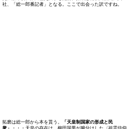
社、「総一郎番記者」となる。ここで出会った訳ですね。
拓磨は総一郎から本を貰う。
「天皇制国家の形成と民
衆」
・・・天皇の存在は、柳田国男が腑分けした〈祖霊信仰