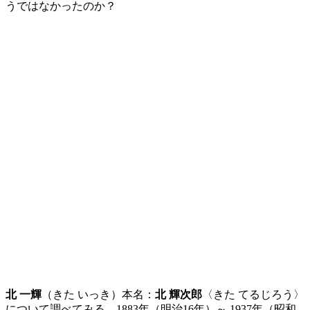
うではなかったのか？
北 一輝
（きた いっき）本名：
北 輝次郎
〈きた てるじろう〉
について調べてみる。1883年（明治16年）～ 1937年（昭和