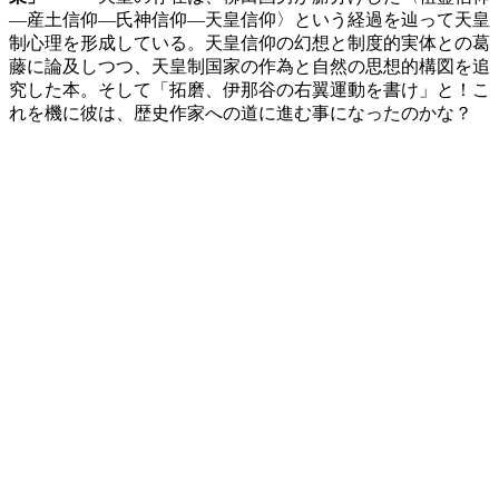
―産土信仰―氏神信仰―天皇信仰〉という経過を辿って天皇
制心理を形成している。天皇信仰の幻想と制度的実体との葛
藤に論及しつつ、天皇制国家の作為と自然の思想的構図を追
究した本。そして「拓磨、伊那谷の右翼運動を書け」と！こ
れを機に彼は、歴史作家への道に進む事になったのかな？