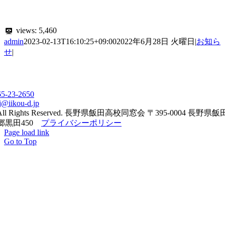
views:
5,460
admin
2023-02-13T16:10:25+09:00
2022年6月28日 火曜日
|
お知ら
せ
|
65-23-2650
j@iikou-d.jp
All Rights Reserved. 長野県飯田高校同窓会 〒395-0004 長野県
郷黒田450
プライバシーポリシー
Page load link
Go to Top