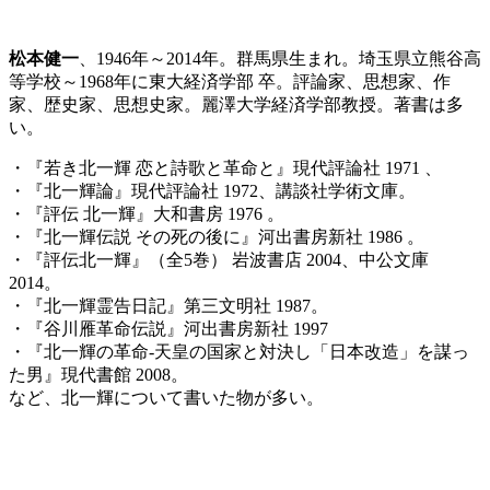
松本健一
、1946年～2014年。群馬県生まれ。埼玉県立熊谷高
等学校～1968年に東大経済学部 卒。評論家、思想家、作
家、歴史家、思想史家。麗澤大学経済学部教授。著書は多
い。
・『若き北一輝 恋と詩歌と革命と』現代評論社 1971 、
・『北一輝論』現代評論社 1972、講談社学術文庫。
・『評伝 北一輝』大和書房 1976 。
・『北一輝伝説 その死の後に』河出書房新社 1986 。
・『評伝北一輝』（全5巻） 岩波書店 2004、中公文庫
2014。
・『北一輝霊告日記』第三文明社 1987。
・『谷川雁革命伝説』河出書房新社 1997
・『北一輝の革命-天皇の国家と対決し「日本改造」を謀っ
た男』現代書館 2008。
など、北一輝について書いた物が多い。