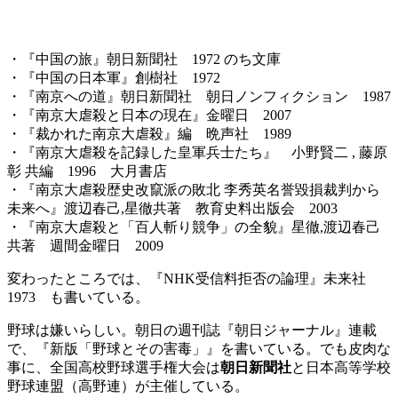
・『中国の旅』朝日新聞社 1972 のち文庫
・『中国の日本軍』創樹社 1972
・『南京への道』朝日新聞社 朝日ノンフィクション 1987
・『南京大虐殺と日本の現在』金曜日 2007
・『裁かれた南京大虐殺』編 晩声社 1989
・『南京大虐殺を記録した皇軍兵士たち』 小野賢二 , 藤原
彰 共編 1996 大月書店
・『南京大虐殺歴史改竄派の敗北 李秀英名誉毀損裁判から
未来へ』渡辺春己,星徹共著 教育史料出版会 2003
・『南京大虐殺と「百人斬り競争」の全貌』星徹,渡辺春己
共著 週間金曜日 2009
変わったところでは、『NHK受信料拒否の論理』未来社
1973 も書いている。
野球は嫌いらしい。朝日の週刊誌『朝日ジャーナル』連載
で、『新版「野球とその害毒」』を書いている。でも皮肉な
事に、全国高校野球選手権大会は
朝日新聞社
と日本高等学校
野球連盟（高野連）が主催している。