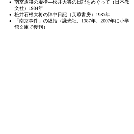
南京虐殺の虚構―松井大将の日記をめぐって（日本教
文社）1984年
松井石根大将の陣中日記（芙蓉書房）1985年
「南京事件」の総括（謙光社、1987年、2007年に小学
館文庫で復刊）