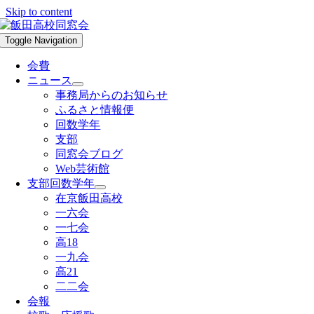
Skip to content
Toggle Navigation
会費
ニュース
事務局からのお知らせ
ふるさと情報便
回数学年
支部
同窓会ブログ
Web芸術館
支部回数学年
在京飯田高校
一六会
一七会
高18
一九会
高21
二二会
会報