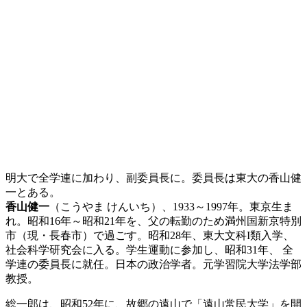
明大で全学連に加わり、副委員長に。委員長は東大の香山健
一とある。
香山健一
（こうやま けんいち）、1933～1997年。東京生ま
れ。昭和16年～昭和21年を、父の転勤のため満州国新京特別
市（現・長春市）で過ごす。昭和28年、東大文科I類入学、
社会科学研究会に入る。学生運動に参加し、昭和31年、 全
学連の委員長に就任。日本の政治学者。元学習院大学法学部
教授。
総一郎は、昭和52年に、故郷の遠山で「遠山常民大学」を開