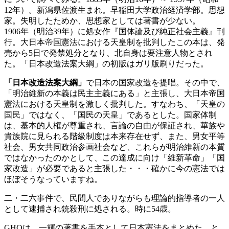
12年）。新潟県佐渡生まれ。早稲田大学政治経済学部。思想
家。失明したためか、思想家としては著書が少ない。
1906年（明治39年）に処女作『国体論及び純正社会主義』刊
行。大日本帝国憲法における天皇制を批判したこの本は、発
売から5日で発禁処分となり、北自身は要注意人物とされ
た。「日本改造法案大綱」の初版はガリ版刷りだった。
「日本改造法案大綱」
で日本の国家改造を提唱。その中で、
「明治維新の本義は民主主義にある」と主張し、大日本帝国
憲法における天皇制を激しく批判した。すなわち、「天皇の
国民」ではなく、「国民の天皇」であるとした。国家体制
は、基本的人権が尊重され、言論の自由が保証され、華族や
貴族院に見られる階級制度は本来存在せず、また、男女平等
社会、男女共同政治参画社会など、これらが明治維新の本質
ではなかったのかとして、この達成に向け「維新革命」「国
家改造」が必要であると主張した・・・確かに今の憲法では
ほぼそうなっていますね。
二・二六事件で、民間人でありながらも理論的指導者の一人
として逮捕され銃殺刑に処される。時に54歳。
GHQは、一輝の著書を手本として日本憲法をまとめた、と