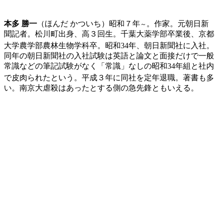
本多 勝一
（ほんだ かついち）昭和７年
。作家。元朝日新
～
聞記者。松川町出身、高３回生。千葉大薬学部卒業後、京都
大学農学部農林生物学科卒。昭和34年、朝日新聞社に入社
。
同年の朝日新聞社の入社試験は英語と論文と面接だけで一般
常識などの筆記試験がなく「常識」なしの昭和34年組と社内
で皮肉られたという
。平成３年に同社を定年退職
。著書も多
い。南京大虐殺はあったとする側の急先鋒ともいえる。