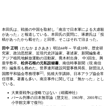
本田氏は、戦後の中国を取材し「南京で日本軍による大虐殺
があった」と報道している。本田氏の質問に、琢磨氏は「投
稿があったから載せた」と回答。そこはそれで治まった。
田中 正明
（たなか まさあき）明治44年～ 平成18年。歴史研
究家、政治思想家、近現代史評論家、著述家、新聞編集者、
アジア植民地解放運動の活動家。喬木村出身、 中3回生。興
亜学塾卒。
松井石根の元私設秘書
。南信時事新聞（現 南信
州）編集長も務めた。世界連邦建設同盟事務局長、財団法人
[2]
国際平和協会専務理事
。拓殖大学講師。日本アラブ協会常
任理事。著書も多い。南京事件に関しては「無かった」とし
ている。
大東亜戦争は侵略ではない（靖國神社）
パール判事の日本無罪論（慧文社、1963年、2001年に
小学館文庫で復刊）